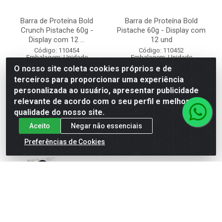
Barra de Proteína Bold
Barra de Proteína Bold
Crunch Pistache 60g -
Pistache 60g - Display com
Display com 12 ...
12 und
Código: 110454
Código: 110452
Embalagem: Unidade
Embalagem: Unidade
Caixa contém 96 unidade(s)
Caixa contém 96 unidade(s)
O nosso site coleta cookies próprios e de
terceiros para proporcionar uma experiência
personalizada ao usuário, apresentar publicidade
Faça seu login ou
Faça seu login ou
cadastre-se para
cadastre-se para
relevante de acordo com o seu perfil e melhorar a
ver preços e
ver preços e
qualidade do nosso site.
comprar
comprar
Aceito
Negar não essenciais
Preferências de Cookies