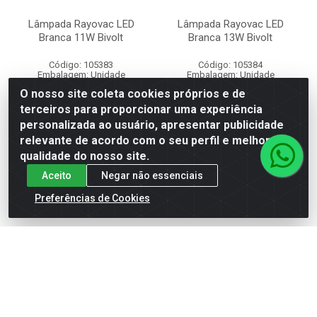
Lâmpada Rayovac LED
Lâmpada Rayovac LED
Branca 11W Bivolt
Branca 13W Bivolt
Código: 105383
Código: 105384
Embalagem: Unidade
Embalagem: Unidade
Caixa contém 40 unidade(s)
Caixa contém 40 unidade(s)
O nosso site coleta cookies próprios e de
terceiros para proporcionar uma experiência
Faça seu login ou
Faça seu login ou
personalizada ao usuário, apresentar publicidade
cadastre-se para
cadastre-se para
relevante de acordo com o seu perfil e melhorar a
ver preços e
ver preços e
qualidade do nosso site.
comprar
comprar
Aceito
Negar não essenciais
Preferências de Cookies