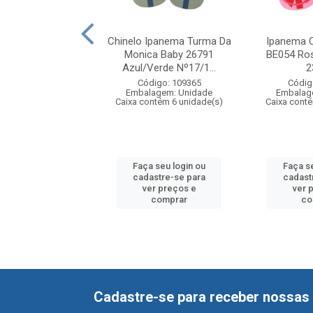
 Turma da Monica
Chinelo Ipanema Turma Da
Ipanema C
952 Rosa/Verde
Monica Baby 26791
BE054 Ro
19 A 23/24
Azul/Verde Nº17/1...
2
digo: 109487
Código: 109365
Códig
agem: Unidade
Embalagem: Unidade
Embalag
ntém 6 unidade(s)
Caixa contém 6 unidade(s)
Caixa cont
 seu login ou
Faça seu login ou
Faça s
astre-se para
cadastre-se para
cadast
er preços e
ver preços e
ver 
comprar
comprar
co
Cadastre-se para receber nossas 