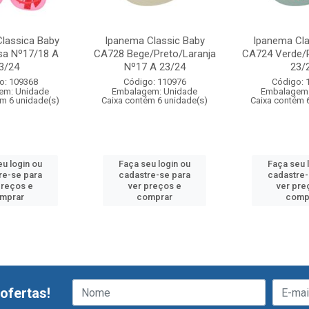
lassica Baby
Ipanema Classic Baby
Ipanema Cla
sa Nº17/18 A
CA728 Bege/Preto/Laranja
CA724 Verde/
3/24
Nº17 A 23/24
23/
o: 109368
Código: 110976
Código: 
em: Unidade
Embalagem: Unidade
Embalagem:
ém 6 unidade(s)
Caixa contém 6 unidade(s)
Caixa contém 
eu login ou
Faça seu login ou
Faça seu 
re-se para
cadastre-se para
cadastre-
preços e
ver preços e
ver pre
mprar
comprar
comp
ofertas!