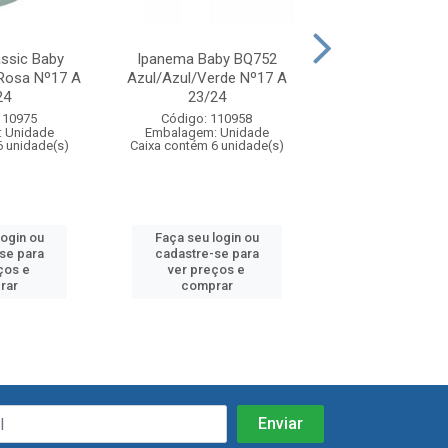
ssic Baby
Ipanema Baby BQ752
Chinelo Ipanema
Rosa Nº17 A
Azul/Azul/Verde Nº17 A
Canina Fun Ba
24
23/24
Azul/Azul Nº
110975
Código: 110958
Código: 11
 Unidade
Embalagem: Unidade
Embalagem: U
6 unidade(s)
Caixa contém 6 unidade(s)
Caixa contém 6 u
login ou
Faça seu login ou
Faça seu log
se para
cadastre-se para
cadastre-se
ços e
ver preços e
ver preços
rar
comprar
compra