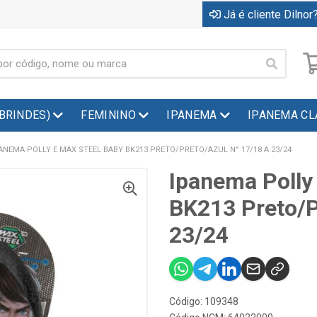
Já é cliente Dilnor?
(BRINDES)
FEMININO
IPANEMA
IPANEMA CL
ANEMA POLLY E MAX STEEL BABY BK213 PRETO/PRETO/AZUL N° 17/18 A 23/24
Ipanema Polly
BK213 Preto/P
23/24
Código: 109348