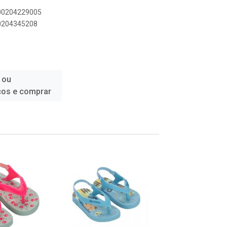
900204229005
00204345208
 ou
ços e comprar