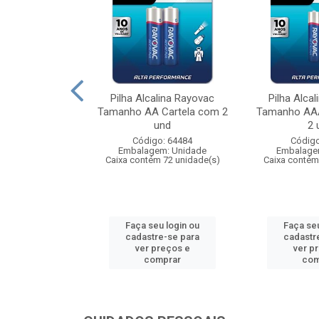
lina Rayovac
Pilha Alcalina Rayovac
Pilha Alca
 Leve 6 Pague
Tamanho AA Cartela com 2
Tamanho AAA
ela co...
und
2 
: 106084
Código: 64484
Código
m: Unidade
Embalagem: Unidade
Embalage
 24 unidade(s)
Caixa contém 72 unidade(s)
Caixa contém
u login ou
Faça seu login ou
Faça seu
e-se para
cadastre-se para
cadastr
reços e
ver preços e
ver p
mprar
comprar
com