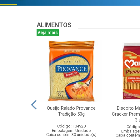
ALIMENTOS
Veja mais
 Sol Levinhos
Queijo Ralado Provance
Biscoito M
asco 50g
Tradição 50g
Cracker Pre
3 
: 108076
Código: 104920
Código
m: Unidade
Embalagem: Unidade
Embalage
 36 unidade(s)
Caixa contém 30 unidade(s)
Caixa contém