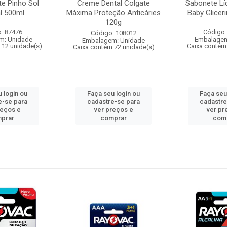
te Pinho Sol
Creme Dental Colgate
Sabonete Lí
al 500ml
Máxima Proteção Anticáries
Baby Glicer
120g
: 87476
Código:
Código: 108012
m: Unidade
Embalagem
Embalagem: Unidade
 12 unidade(s)
Caixa contém
Caixa contém 72 unidade(s)
 login ou
Faça seu login ou
Faça seu
e-se para
cadastre-se para
cadastre
reços e
ver preços e
ver pr
prar
comprar
com