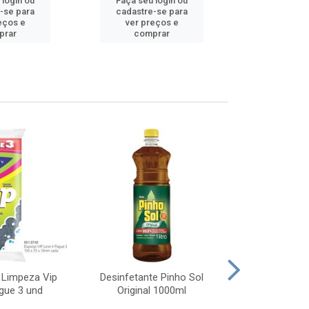
 login ou
Faça seu login ou
Faça seu 
-se para
cadastre-se para
cadastre
eços e
ver preços e
ver pr
prar
comprar
comp
 Limpeza Vip
Desinfetante Pinho Sol
Desinfetant
gue 3 und
Original 1000ml
Lavanda