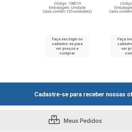
: 109008
Código: 108219
Código
m: Unidade
Embalagem: Unidade
Embalage
 12 unidade(s)
Caixa contém 120 unidade(s)
Caixa contém
u login ou
Faça seu login ou
Faça seu
e-se para
cadastre-se para
cadastr
reços e
ver preços e
ver p
mprar
comprar
com
Cadastre-se para receber nossas of
Meus Pedidos