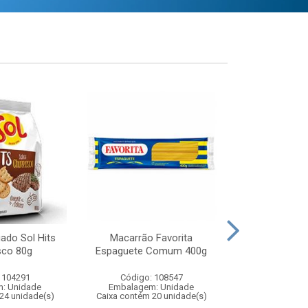
gado Sol Hits
Macarrão Favorita
Biscoito Salg
sco 80g
Espaguete Comum 400g
Queij
 104291
Código: 108547
Código:
: Unidade
Embalagem: Unidade
Embalagem
24 unidade(s)
Caixa contém 20 unidade(s)
Caixa contém 