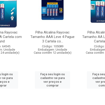
lina Rayovac
Pilha Alcalina Rayovac
Pilha Alcal
 Cartela com
Tamanho AAA Leve 4 Pague
Tamanho AA L
und
3 Cartela co...
Cartela
: 64545
Código: 105089
Código:
m: Unidade
Embalagem: Unidade
Embalagem
 24 unidade(s)
Caixa contém 12 unidade(s)
Caixa contém 
 login ou
Faça seu login ou
Faça seu
e-se para
cadastre-se para
cadastre
reços e
ver preços e
ver pr
prar
comprar
com