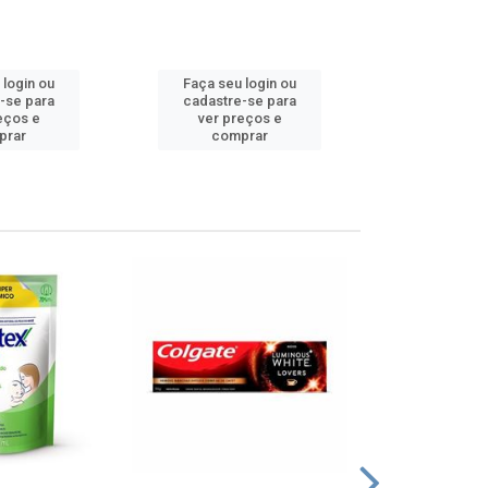
 login ou
Faça seu login ou
Faça seu 
-se para
cadastre-se para
cadastre
eços e
ver preços e
ver pr
prar
comprar
comp