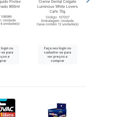
quido Protex
Creme Dental Colgate
Creme Dent
inado 800ml
Luminous White Lovers
Máxima Proteç
Café 70g
18
 108589
Código: 107207
Código:
: Unidade
Embalagem: Unidade
Embalagem
 6 unidade(s)
Caixa contém 12 unidade(s)
Caixa contém 
 login ou
Faça seu login ou
Faça seu 
-se para
cadastre-se para
cadastre
eços e
ver preços e
ver pr
prar
comprar
comp