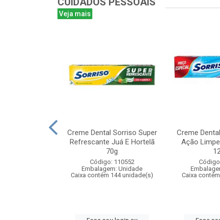
CUIDADOS PESSOAIS
Veja mais
 Colgate Tripla
Creme Dental Sorriso Super
Creme Dental 
rtelã 90g
Refrescante Juá E Hortelã
Ação Limpe
70g
1
: 103637
Código: 110552
Código
m: Unidade
Embalagem: Unidade
Embalage
 144 unidade(s)
Caixa contém 144 unidade(s)
Caixa contém