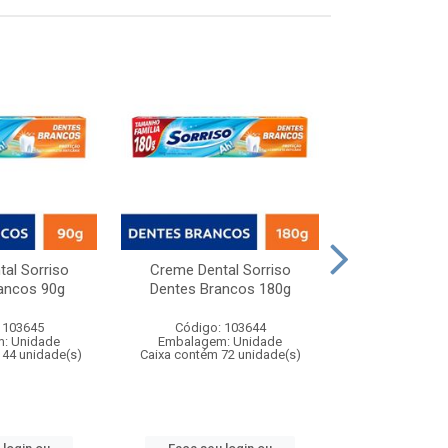
al Sorriso
Creme Dental Sorriso
Creme Dental C
ancos 90g
Dentes Brancos 180g
Ação
 103645
Código: 103644
Código:
: Unidade
Embalagem: Unidade
Embalagem
144 unidade(s)
Caixa contém 72 unidade(s)
Caixa contém 1