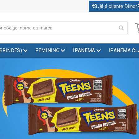
Já é cliente Dilnor?
(BRINDES)
FEMININO
IPANEMA
IPANEMA CL