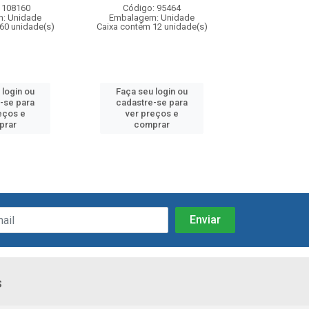
 108160
Código: 95464
Código:
: Unidade
Embalagem: Unidade
Embalagem
60 unidade(s)
Caixa contém 12 unidade(s)
Caixa contém 
 login ou
Faça seu login ou
Faça seu 
-se para
cadastre-se para
cadastre
eços e
ver preços e
ver pr
prar
comprar
comp
s