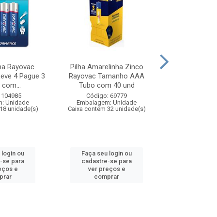
ina Rayovac
Pilha Amarelinha Zinco
Pilha Amarel
eve 4 Pague 3
Rayovac Tamanho AAA
AA Tubo Displ
 com...
Tubo com 40 und
Código:
 104985
Código: 69779
Embalagem
: Unidade
Embalagem: Unidade
Caixa contém 
18 unidade(s)
Caixa contém 32 unidade(s)
 login ou
Faça seu login ou
Faça seu 
-se para
cadastre-se para
cadastre
eços e
ver preços e
ver pr
prar
comprar
comp