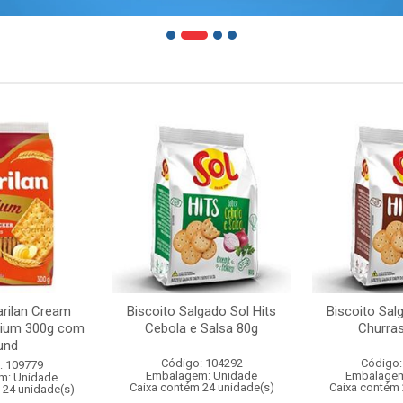
arilan Cream
Biscoito Salgado Sol Hits
Biscoito Sal
mium 300g com
Cebola e Salsa 80g
Churra
und
Código: 104292
Código:
: 109779
Embalagem: Unidade
Embalagem
m: Unidade
Caixa contém 24 unidade(s)
Caixa contém 
 24 unidade(s)