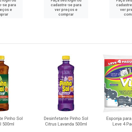
 login ou
Faça seu login ou
Faça seu
e-se para
cadastre-se para
cadastre
reços e
ver preços e
ver pr
prar
comprar
com
te Pinho Sol
Desinfetante Pinho Sol
Esponja para
al 500ml
Citrus Lavanda 500ml
Leve 4 Pa