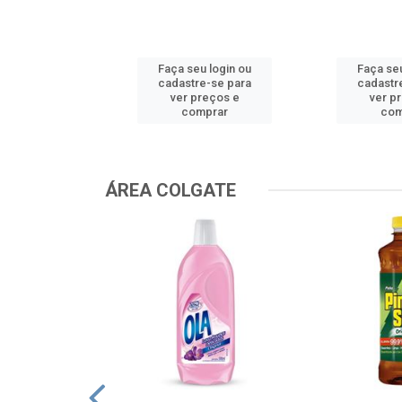
u login ou
Faça seu login ou
Faça seu
e-se para
cadastre-se para
cadastr
reços e
ver preços e
ver p
mprar
comprar
com
ÁREA COLGATE