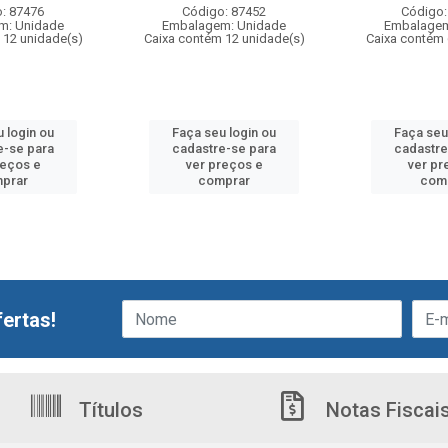
: 87476
Código: 87452
Código:
m: Unidade
Embalagem: Unidade
Embalagem
 12 unidade(s)
Caixa contém 12 unidade(s)
Caixa contém 
 login ou
Faça seu login ou
Faça seu
e-se para
cadastre-se para
cadastre
reços e
ver preços e
ver pr
prar
comprar
com
ertas!
Títulos
Notas Fiscai