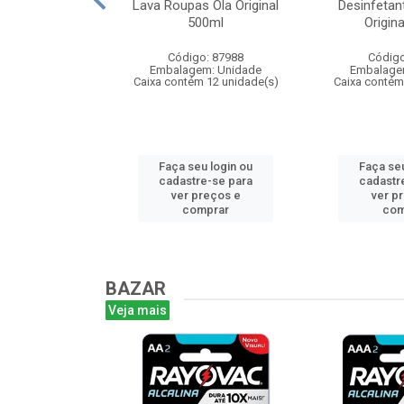
Colgate Menta
Lava Roupas Ola Original
Desinfetan
50m
500ml
Origin
: 103685
Código: 87988
Código
m: Unidade
Embalagem: Unidade
Embalage
 48 unidade(s)
Caixa contém 12 unidade(s)
Caixa contém
u login ou
Faça seu login ou
Faça seu
e-se para
cadastre-se para
cadastr
reços e
ver preços e
ver p
mprar
comprar
com
BAZAR
Veja mais