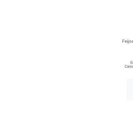
Feijo
E
Caix