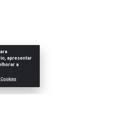
para
io, apresentar
elhorar a
 Cookies