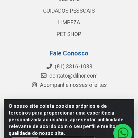
CUIDADOS PESSOAIS
LIMPEZA
PET SHOP
Fale Conosco
(81) 3316-1033
contato@dilnor.com
Acompanhe nossas ofertas
O nosso site coleta cookies próprios e de
Dilnor Distribuidora - Rua Professor Joaquim Cavalcanti,
terceiros para proporcionar uma experiência
975 - Iputinga - Recife/PE - CEP 50800-010 - CNPJ
personalizada ao usuário, apresentar publicidade
04.054.534/0001-51
relevante de acordo com o seu perfil e melhorar a
qualidade do nosso site.