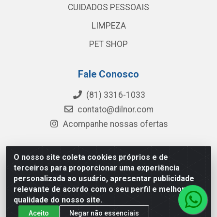
CUIDADOS PESSOAIS
LIMPEZA
PET SHOP
Fale Conosco
(81) 3316-1033
contato@dilnor.com
Acompanhe nossas ofertas
O nosso site coleta cookies próprios e de
Dilnor Distribuidora - Rua Professor Joaquim Cavalcanti,
terceiros para proporcionar uma experiência
975 - Iputinga - Recife/PE - CEP 50800-010 - CNPJ
personalizada ao usuário, apresentar publicidade
04.054.534/0001-51
relevante de acordo com o seu perfil e melhorar a
qualidade do nosso site.
Aceito
Negar não essenciais