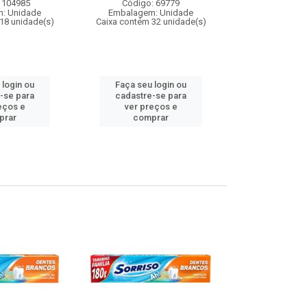
Código:
 104985
Código: 69779
Embalagem
: Unidade
Embalagem: Unidade
Caixa contém 
18 unidade(s)
Caixa contém 32 unidade(s)
 login ou
Faça seu login ou
Faça seu 
-se para
cadastre-se para
cadastre
eços e
ver preços e
ver pr
prar
comprar
comp