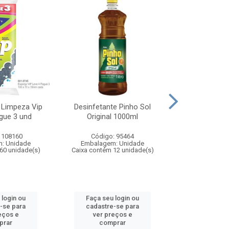
 Limpeza Vip
Desinfetante Pinho Sol
Desinfetant
gue 3 und
Original 1000ml
Lavanda
 108160
Código: 95464
Código:
: Unidade
Embalagem: Unidade
Embalagem
60 unidade(s)
Caixa contém 12 unidade(s)
Caixa contém 
 login ou
Faça seu login ou
Faça seu 
-se para
cadastre-se para
cadastre
eços e
ver preços e
ver pr
prar
comprar
comp