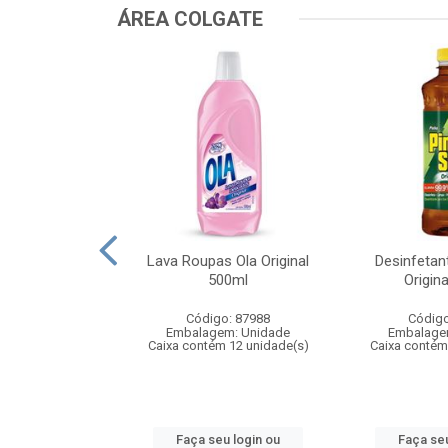
ÁREA COLGATE
Colgate Menta
Lava Roupas Ola Original
Desinfetan
50m
500ml
Origin
: 103685
Código: 87988
Código
m: Unidade
Embalagem: Unidade
Embalage
 48 unidade(s)
Caixa contém 12 unidade(s)
Caixa contém
u login ou
Faça seu login ou
Faça seu