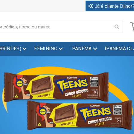
Já é cliente Dilnor?
(BRINDES)
FEMININO
IPANEMA
IPANEMA CL