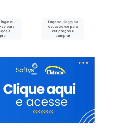
 login ou
Faça seu login ou
Faça seu 
-se para
cadastre-se para
cadastre
eços e
ver preços e
ver pr
prar
comprar
comp