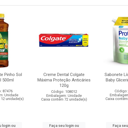
te Pinho Sol
Creme Dental Colgate
Sabonete Lí
al 500ml
Máxima Proteção Anticáries
Baby Glicer
120g
: 87476
Código:
Código: 108012
m: Unidade
Embalagem
Embalagem: Unidade
 12 unidade(s)
Caixa contém
Caixa contém 72 unidade(s)
 login ou
Faça seu login ou
Faça seu