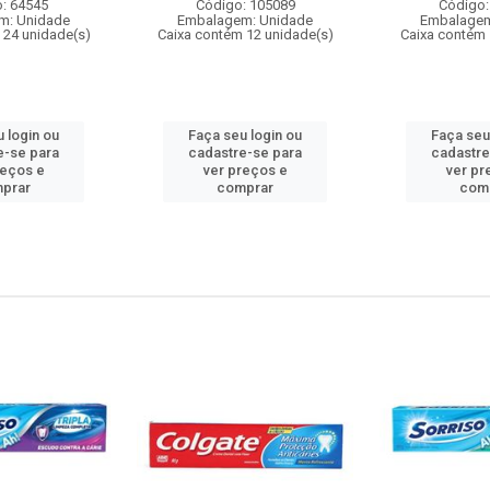
: 64545
Código: 105089
Código:
m: Unidade
Embalagem: Unidade
Embalagem
 24 unidade(s)
Caixa contém 12 unidade(s)
Caixa contém 
 login ou
Faça seu login ou
Faça seu
e-se para
cadastre-se para
cadastre
reços e
ver preços e
ver pr
prar
comprar
com