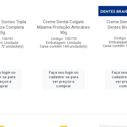
Sorriso Tripla
Creme Dental Colgate
Creme Dent
za Completa
Máxima Proteção Anticáries
Dentes Br
20g
90g
Código:
: 106761
Código: 103770
Embalagem
m: Unidade
Embalagem: Unidade
Caixa contém 
 72 unidade(s)
Caixa contém 144 unidade(s)
 login ou
Faça seu login ou
Faça seu
e-se para
cadastre-se para
cadastre
reços e
ver preços e
ver pr
prar
comprar
com