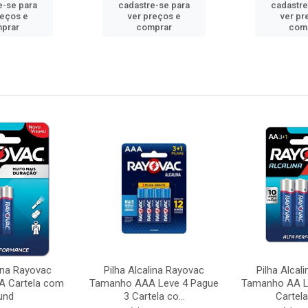
e-se para
cadastre-se para
cadastre
reços e
ver preços e
ver pr
prar
comprar
com
lina Rayovac
Pilha Alcalina Rayovac
Pilha Alcal
 Cartela com
Tamanho AAA Leve 4 Pague
Tamanho AA L
und
3 Cartela co...
Cartela