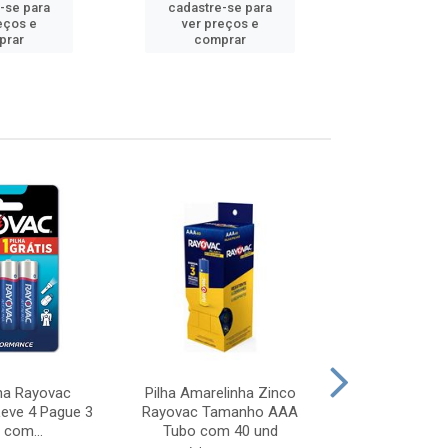
-se para
cadastre-se para
cadastre
eços e
ver preços e
ver pr
prar
comprar
comp
ina Rayovac
Pilha Amarelinha Zinco
Pilha Amarel
eve 4 Pague 3
Rayovac Tamanho AAA
AA Tubo Displ
 com...
Tubo com 40 und