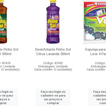
te Pinho Sol
Desinfetante Pinho Sol
Esponja para
al 500ml
Citrus Lavanda 500ml
Leve 4 Pa
: 87476
Código: 87452
Código:
m: Unidade
Embalagem: Unidade
Embalagem
 12 unidade(s)
Caixa contém 12 unidade(s)
Caixa contém 
 login ou
Faça seu login ou
Faça seu
e-se para
cadastre-se para
cadastre
reços e
ver preços e
ver pr
prar
comprar
com