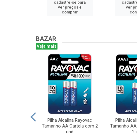
e-se para
cadastre-se para
cadastr
reços e
ver preços e
ver p
mprar
comprar
com
BAZAR
Veja mais
lina Rayovac
Pilha Alcalina Rayovac
Pilha Alca
Leve 6 Pague 4
Tamanho AA Cartela com 2
Tamanho AAA
a com...
und
2 