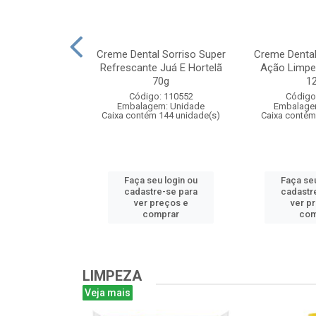
 Colgate Tripla
Creme Dental Sorriso Super
Creme Dental 
rtelã 90g
Refrescante Juá E Hortelã
Ação Limpe
70g
1
: 103637
Código: 110552
Código
m: Unidade
Embalagem: Unidade
Embalage
 144 unidade(s)
Caixa contém 144 unidade(s)
Caixa contém
u login ou
Faça seu login ou
Faça seu
e-se para
cadastre-se para
cadastr
reços e
ver preços e
ver p
mprar
comprar
com
LIMPEZA
Veja mais