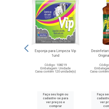
a Santa Maria
Esponja para Limpeza Vip
Desinfetan
l 751
1und
Origin
: 109008
Código: 108219
Código
m: Unidade
Embalagem: Unidade
Embalage
 12 unidade(s)
Caixa contém 120 unidade(s)
Caixa contém
u login ou
Faça seu login ou
Faça seu
e-se para
cadastre-se para
cadastr
reços e
ver preços e
ver p
mprar
comprar
com