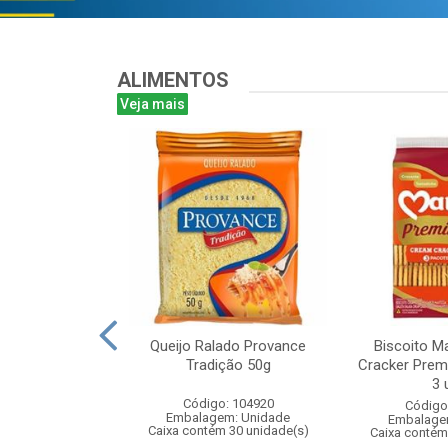
ALIMENTOS
Veja mais
rigo Boa Sorte
Queijo Ralado Provance
Biscoito M
mento 1Kg
Tradição 50g
Cracker Pre
3 
: 108993
Código: 104920
Código
m: Unidade
Embalagem: Unidade
Embalage
 10 unidade(s)
Caixa contém 30 unidade(s)
Caixa contém