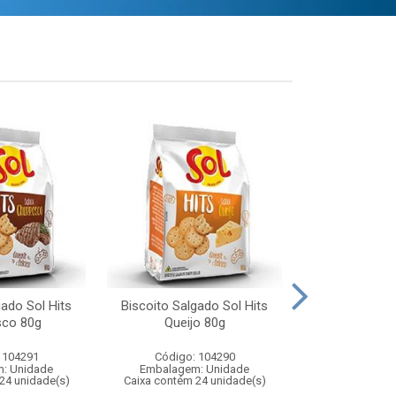
gado Sol Hits
Biscoito Salgado Sol Hits
Macarrão 
sco 80g
Queijo 80g
Espaguete 
 104291
Código: 104290
Código:
: Unidade
Embalagem: Unidade
Embalagem
24 unidade(s)
Caixa contém 24 unidade(s)
Caixa contém 