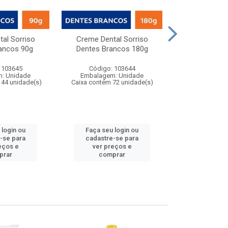
al Sorriso
Creme Dental Sorriso
Creme Dental C
ancos 90g
Dentes Brancos 180g
Ação
 103645
Código: 103644
Código:
: Unidade
Embalagem: Unidade
Embalagem
144 unidade(s)
Caixa contém 72 unidade(s)
Caixa contém 1
 login ou
Faça seu login ou
Faça seu 
-se para
cadastre-se para
cadastre
eços e
ver preços e
ver pr
prar
comprar
comp