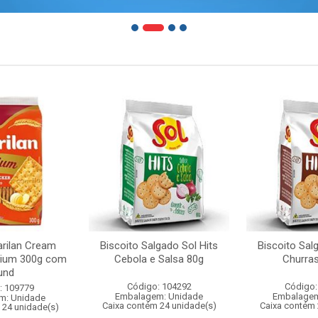
arilan Cream
Biscoito Salgado Sol Hits
Biscoito Sal
mium 300g com
Cebola e Salsa 80g
Churra
und
Código: 104292
Código:
: 109779
Embalagem: Unidade
Embalagem
m: Unidade
Caixa contém 24 unidade(s)
Caixa contém 
 24 unidade(s)