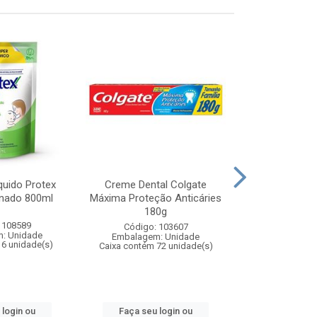
quido Protex
Creme Dental Colgate
Sabonete Líq
inado 800ml
Máxima Proteção Anticáries
Baby Proteç
180g
400
 108589
Código: 103607
Código:
: Unidade
Embalagem: Unidade
Embalagem
 6 unidade(s)
Caixa contém 72 unidade(s)
Caixa contém 
 login ou
Faça seu login ou
Faça seu 