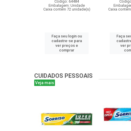
: 106085
Código: 64484
Código
m: Unidade
Embalagem: Unidade
Embalage
 24 unidade(s)
Caixa contém 72 unidade(s)
Caixa contém
u login ou
Faça seu login ou
Faça seu
e-se para
cadastre-se para
cadastr
reços e
ver preços e
ver p
mprar
comprar
com
CUIDADOS PESSOAIS
Veja mais