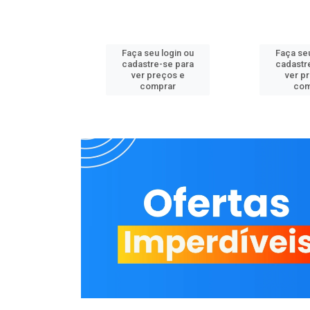
u login ou
Faça seu login ou
Faça seu
e-se para
cadastre-se para
cadastr
reços e
ver preços e
ver p
mprar
comprar
com