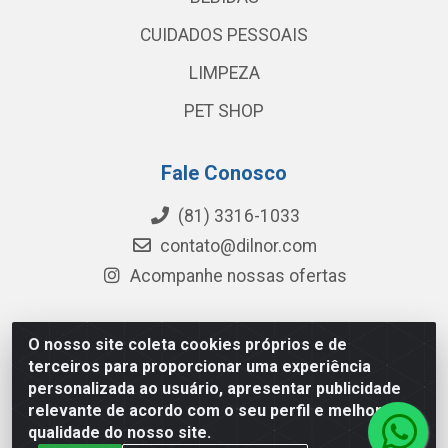
CUIDADOS PESSOAIS
LIMPEZA
PET SHOP
Fale Conosco
(81) 3316-1033
contato@dilnor.com
Acompanhe nossas ofertas
O nosso site coleta cookies próprios e de
Dilnor Distribuidora - Rua Professor Joaquim Cavalcanti,
terceiros para proporcionar uma experiência
975 - Iputinga - Recife/PE - CEP 50800-010 - CNPJ
personalizada ao usuário, apresentar publicidade
04.054.534/0001-51
relevante de acordo com o seu perfil e melhorar a
qualidade do nosso site.