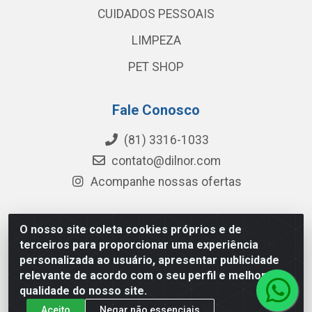
CUIDADOS PESSOAIS
LIMPEZA
PET SHOP
Fale Conosco
(81) 3316-1033
contato@dilnor.com
Acompanhe nossas ofertas
O nosso site coleta cookies próprios e de
Dilnor Distribuidora - Rua Professor Joaquim Cavalcanti,
terceiros para proporcionar uma experiência
975 - Iputinga - Recife/PE - CEP 50800-010 - CNPJ
personalizada ao usuário, apresentar publicidade
04.054.534/0001-51
relevante de acordo com o seu perfil e melhorar a
qualidade do nosso site.
Aceito
Negar não essenciais