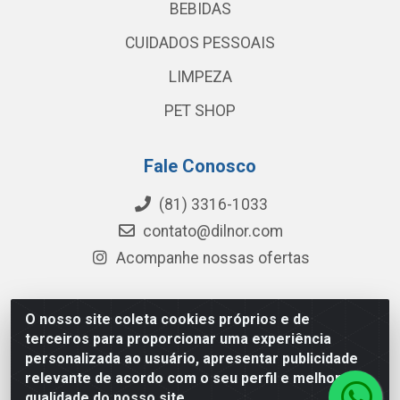
BEBIDAS
CUIDADOS PESSOAIS
LIMPEZA
PET SHOP
Fale Conosco
(81) 3316-1033
contato@dilnor.com
Acompanhe nossas ofertas
O nosso site coleta cookies próprios e de
Dilnor Distribuidora - Rua Professor Joaquim Cavalcanti,
terceiros para proporcionar uma experiência
975 - Iputinga - Recife/PE - CEP 50800-010 - CNPJ
personalizada ao usuário, apresentar publicidade
04.054.534/0001-51
relevante de acordo com o seu perfil e melhorar a
qualidade do nosso site.