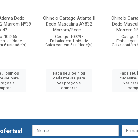
Atlanta Dedo
Chinelo Cartago Atlanta II
Chinelo Cart
02 Marrom Nº39
Dedo Masculina AY832
Dedo Mascul
A 42
Marrom/Bege ...
Marrom Nº3
o: 109265
Código: 109297
Código: 
em: Unidade
Embalagem: Unidade
Embalagem:
ém 6 unidade(s)
Caixa contém 6 unidade(s)
Caixa contém 
eu login ou
Faça seu login ou
Faça seu 
re-se para
cadastre-se para
cadastre-
preços e
ver preços e
ver pre
mprar
comprar
comp
ofertas!