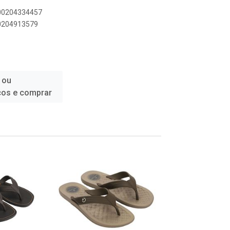
900204334457
00204913579
 ou
ços e comprar