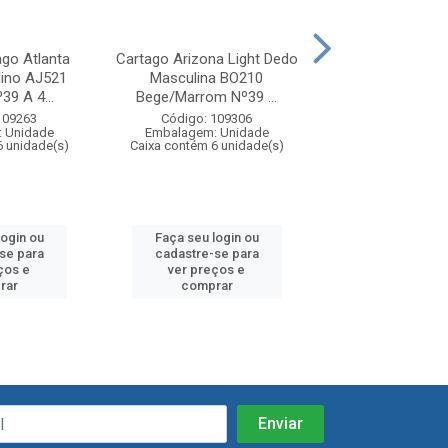
ago Atlanta
Cartago Arizona Light Dedo
Chinelo Cartago
ino AJ521
Masculina BO210
Light Dedo Ma
9 A 4...
Bege/Marrom Nº39 ...
BO209 Cinza/
109263
Código: 109306
Código: 10
 Unidade
Embalagem: Unidade
Embalagem: U
6 unidade(s)
Caixa contém 6 unidade(s)
Caixa contém 6 u
login ou
Faça seu login ou
Faça seu log
se para
cadastre-se para
cadastre-se
ços e
ver preços e
ver preços
rar
comprar
compra