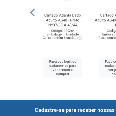
Cartago Montreal
Cartago Atlanta Dedo
Cartago 
asculina BT754
Adulto AS401 Preto
Adulto AS4
a/Basalto/...
Nº37/38 A 43/44
digo: 110318
Código: 109264
Códig
agem: Unidade
Embalagem: Unidade
Embalag
ntém 6 unidade(s)
Caixa contém 6 unidade(s)
Caixa cont
 seu login ou
Faça seu login ou
Faça s
astre-se para
cadastre-se para
cadast
er preços e
ver preços e
ver 
comprar
comprar
co
Cadastre-se para receber nossas 