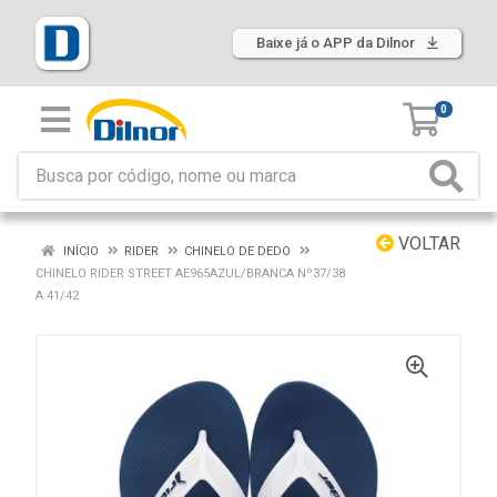
Baixe já o APP da Dilnor
0
VOLTAR
INÍCIO
RIDER
CHINELO DE DEDO
CHINELO RIDER STREET AE965AZUL/BRANCA Nº37/38
A 41/42