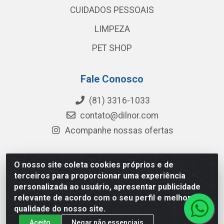
CUIDADOS PESSOAIS
LIMPEZA
PET SHOP
Fale Conosco
(81) 3316-1033
contato@dilnor.com
Acompanhe nossas ofertas
O nosso site coleta cookies próprios e de
Dilnor Distribuidora - Rua Professor Joaquim Cavalcanti,
terceiros para proporcionar uma experiência
975 - Iputinga - Recife/PE - CEP 50800-010 - CNPJ
personalizada ao usuário, apresentar publicidade
04.054.534/0001-51
relevante de acordo com o seu perfil e melhorar a
qualidade do nosso site.
Aceito
Negar não essenciais