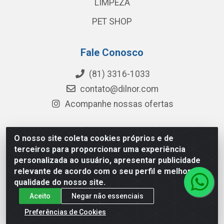
LIMPEZA
PET SHOP
Fale Conosco
(81) 3316-1033
contato@dilnor.com
Acompanhe nossas ofertas
O nosso site coleta cookies próprios e de
Dilnor Distribuidora - Rua Professor Joaquim Cavalcanti,
terceiros para proporcionar uma experiência
975 - Iputinga - Recife/PE - CEP 50800-010 - CNPJ
personalizada ao usuário, apresentar publicidade
04.054.534/0001-51
relevante de acordo com o seu perfil e melhorar a
qualidade do nosso site.
Aceito
Negar não essenciais
Preferências de Cookies