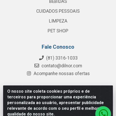
BEBIDAS
CUIDADOS PESSOAIS
LIMPEZA
PET SHOP
Fale Conosco
(81) 3316-1033
contato@dilnor.com
Acompanhe nossas ofertas
O nosso site coleta cookies próprios e de
Dilnor Distribuidora - Rua Professor Joaquim Cavalcanti,
terceiros para proporcionar uma experiência
975 - Iputinga - Recife/PE - CEP 50800-010 - CNPJ
personalizada ao usuário, apresentar publicidade
04.054.534/0001-51
relevante de acordo com o seu perfil e melhorar a
qualidade do nosso site.