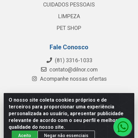
CUIDADOS PESSOAIS
LIMPEZA
PET SHOP
Fale Conosco
(81) 3316-1033
contato@dilnor.com
Acompanhe nossas ofertas
O nosso site coleta cookies próprios e de
Dilnor Distribuidora - Rua Professor Joaquim Cavalcanti,
terceiros para proporcionar uma experiência
975 - Iputinga - Recife/PE - CEP 50800-010 - CNPJ
personalizada ao usuário, apresentar publicidade
04.054.534/0001-51
relevante de acordo com o seu perfil e melhorar a
qualidade do nosso site.
Aceito
Negar não essenciais