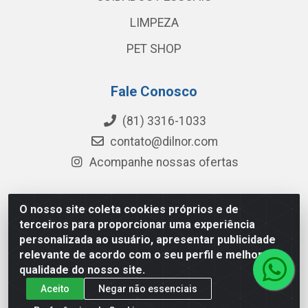
LIMPEZA
PET SHOP
Fale Conosco
(81) 3316-1033
contato@dilnor.com
Acompanhe nossas ofertas
O nosso site coleta cookies próprios e de
Dilnor Distribuidora - Rua Professor Joaquim Cavalcanti,
terceiros para proporcionar uma experiência
975 - Iputinga - Recife/PE - CEP 50800-010 - CNPJ
personalizada ao usuário, apresentar publicidade
04.054.534/0001-51
relevante de acordo com o seu perfil e melhorar a
qualidade do nosso site.
Aceito
Negar não essenciais