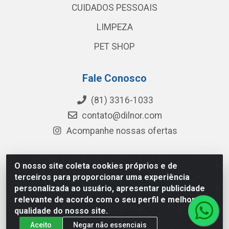
CUIDADOS PESSOAIS
LIMPEZA
PET SHOP
Fale Conosco
(81) 3316-1033
contato@dilnor.com
Acompanhe nossas ofertas
O nosso site coleta cookies próprios e de
Dilnor Distribuidora - Rua Professor Joaquim Cavalcanti,
terceiros para proporcionar uma experiência
975 - Iputinga - Recife/PE - CEP 50800-010 - CNPJ
personalizada ao usuário, apresentar publicidade
04.054.534/0001-51
relevante de acordo com o seu perfil e melhorar a
qualidade do nosso site.
Aceito
Negar não essenciais