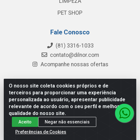
LIMPEZA
PET SHOP
Fale Conosco
(81) 3316-1033
contato@dilnor.com
Acompanhe nossas ofertas
O nosso site coleta cookies próprios e de
Dilnor Distribuidora - Rua Professor Joaquim Cavalcanti,
terceiros para proporcionar uma experiência
975 - Iputinga - Recife/PE - CEP 50800-010 - CNPJ
personalizada ao usuário, apresentar publicidade
04.054.534/0001-51
relevante de acordo com o seu perfil e melhorar a
qualidade do nosso site.
Aceito
Negar não essenciais
Preferências de Cookies