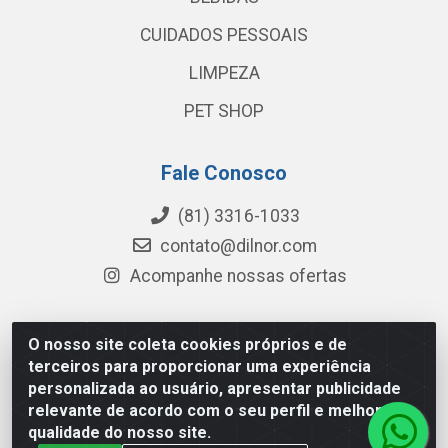
CUIDADOS PESSOAIS
LIMPEZA
PET SHOP
Fale Conosco
(81) 3316-1033
contato@dilnor.com
Acompanhe nossas ofertas
O nosso site coleta cookies próprios e de
Dilnor Distribuidora - Rua Professor Joaquim Cavalcanti,
terceiros para proporcionar uma experiência
975 - Iputinga - Recife/PE - CEP 50800-010 - CNPJ
personalizada ao usuário, apresentar publicidade
04.054.534/0001-51
relevante de acordo com o seu perfil e melhorar a
qualidade do nosso site.