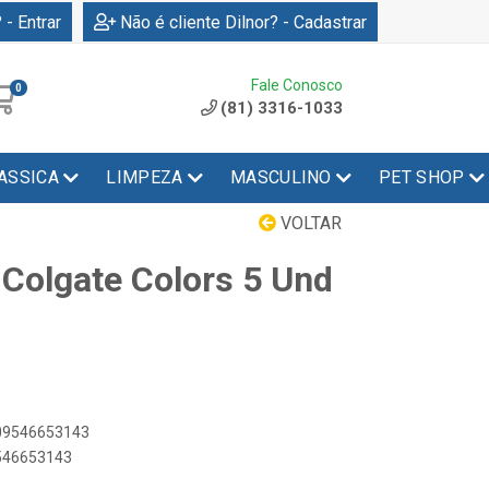
 - Entrar
Não é cliente Dilnor? - Cadastrar
Fale Conosco
0
(81) 3316-1033
ASSICA
LIMPEZA
MASCULINO
PET SHOP
VOLTAR
 Colgate Colors 5 Und
509546653143
9546653143