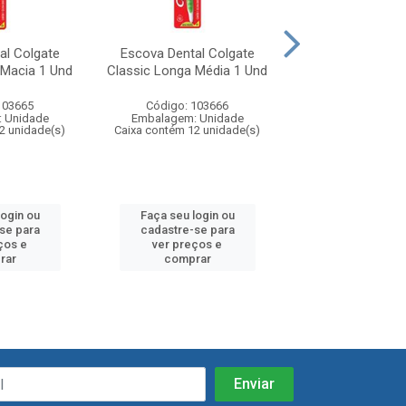
al Colgate
Escova Dental Colgate
Escova Dental 
 Macia 1 Und
Classic Longa Média 1 Und
Classic Clean Le
2 Und
103665
Código: 103666
Código: 10
 Unidade
Embalagem: Unidade
Embalagem: U
2 unidade(s)
Caixa contém 12 unidade(s)
Caixa contém 12 u
login ou
Faça seu login ou
Faça seu log
se para
cadastre-se para
cadastre-se
ços e
ver preços e
ver preços
rar
comprar
compra