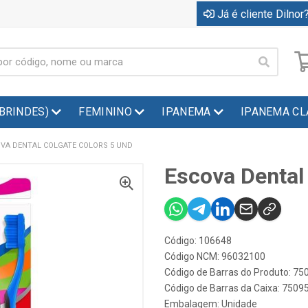
Já é cliente Dilnor?
(BRINDES)
FEMININO
IPANEMA
IPANEMA CL
VA DENTAL COLGATE COLORS 5 UND
Escova Dental
Código: 106648
Código NCM: 96032100
Código de Barras do Produto: 7
Código de Barras da Caixa: 750
Embalagem: Unidade