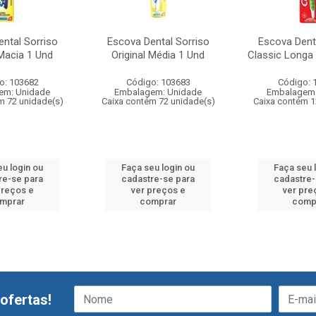
ntal Sorriso
Escova Dental Sorriso
Escova Dent
 Macia 1 Und
Original Média 1 Und
Classic Longa
o: 103682
Código: 103683
Código: 
em: Unidade
Embalagem: Unidade
Embalagem:
m 72 unidade(s)
Caixa contém 72 unidade(s)
Caixa contém 1
eu login ou
Faça seu login ou
Faça seu 
re-se para
cadastre-se para
cadastre-
preços e
ver preços e
ver pre
mprar
comprar
comp
ofertas!