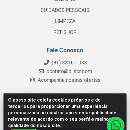
CUIDADOS PESSOAIS
LIMPEZA
PET SHOP
Fale Conosco
(81) 3316-1033
contato@dilnor.com
Acompanhe nossas ofertas
O nosso site coleta cookies próprios e de
Dilnor Distribuidora - Rua Professor Joaquim Cavalcanti,
terceiros para proporcionar uma experiência
975 - Iputinga - Recife/PE - CEP 50800-010 - CNPJ
personalizada ao usuário, apresentar publicidade
04.054.534/0001-51
relevante de acordo com o seu perfil e melhorar a
qualidade do nosso site.