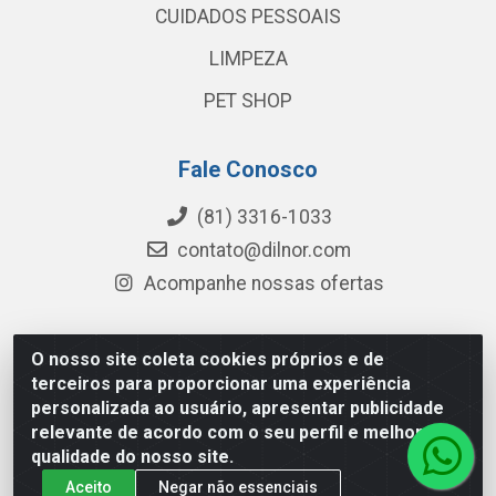
CUIDADOS PESSOAIS
LIMPEZA
PET SHOP
Fale Conosco
(81) 3316-1033
contato@dilnor.com
Acompanhe nossas ofertas
O nosso site coleta cookies próprios e de
Dilnor Distribuidora - Rua Professor Joaquim Cavalcanti,
terceiros para proporcionar uma experiência
975 - Iputinga - Recife/PE - CEP 50800-010 - CNPJ
personalizada ao usuário, apresentar publicidade
04.054.534/0001-51
relevante de acordo com o seu perfil e melhorar a
qualidade do nosso site.
Aceito
Negar não essenciais