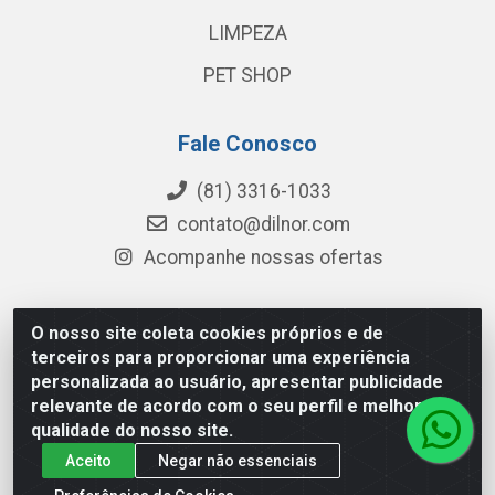
LIMPEZA
PET SHOP
Fale Conosco
(81) 3316-1033
contato@dilnor.com
Acompanhe nossas ofertas
O nosso site coleta cookies próprios e de
Dilnor Distribuidora - Rua Professor Joaquim Cavalcanti,
terceiros para proporcionar uma experiência
975 - Iputinga - Recife/PE - CEP 50800-010 - CNPJ
personalizada ao usuário, apresentar publicidade
04.054.534/0001-51
relevante de acordo com o seu perfil e melhorar a
qualidade do nosso site.
Aceito
Negar não essenciais