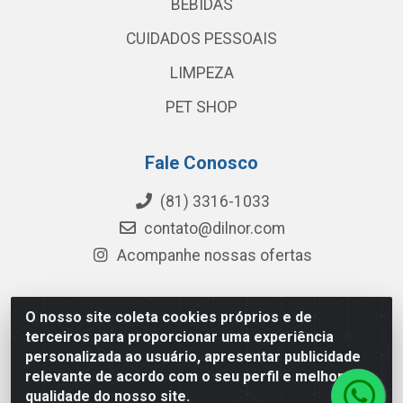
BEBIDAS
CUIDADOS PESSOAIS
LIMPEZA
PET SHOP
Fale Conosco
(81) 3316-1033
contato@dilnor.com
Acompanhe nossas ofertas
O nosso site coleta cookies próprios e de
Dilnor Distribuidora - Rua Professor Joaquim Cavalcanti,
terceiros para proporcionar uma experiência
975 - Iputinga - Recife/PE - CEP 50800-010 - CNPJ
personalizada ao usuário, apresentar publicidade
04.054.534/0001-51
relevante de acordo com o seu perfil e melhorar a
qualidade do nosso site.