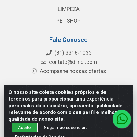
LIMPEZA
PET SHOP
Fale Conosco
(81) 3316-1033
contato@dilnor.com
Acompanhe nossas ofertas
O nosso site coleta cookies próprios e de
Dilnor Distribuidora - Rua Professor Joaquim Cavalcanti,
terceiros para proporcionar uma experiência
975 - Iputinga - Recife/PE - CEP 50800-010 - CNPJ
personalizada ao usuário, apresentar publicidade
04.054.534/0001-51
relevante de acordo com o seu perfil e melhorar a
qualidade do nosso site.
Aceito
Negar não essenciais