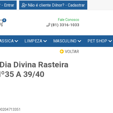
 - Entrar
Não é cliente Dilnor? - Cadastrar
Fale Conosco
0
(81) 3316-1033
ASSICA
LIMPEZA
MASCULINO
PET SHOP
VOLTAR
Dia Divina Rasteira
º35 A 39/40
900204713351