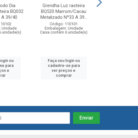
odo Dia
Grendha Luz rasteira
Grendha Mais Aca
teira BQ032
BQ520 Marrom/Cacau
Chin BJ935 Nude
 A 39/40
Metalizado Nº33 A 39...
Nº35 A 39.
110102
Código: 110101
Código: 11
 Unidade
Embalagem: Unidade
Embalagem: U
6 unidade(s)
Caixa contém 6 unidade(s)
Caixa contém 6 u
login ou
Faça seu login ou
Faça seu log
se para
cadastre-se para
cadastre-se
ços e
ver preços e
ver preços
rar
comprar
compra