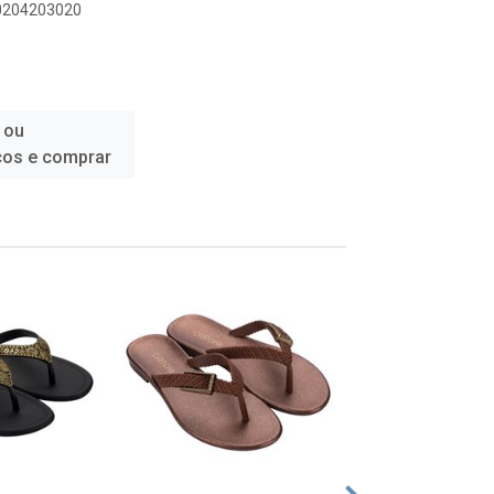
00204203020
 ou
ços e comprar