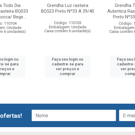
a Todo Dia
Grendha Luz rasteira
Grendha T
Rasteira BQ033
BQ523 Preto Nº33 A 39/40
Autentica Ras
cca/ Bege...
Preto Nº33
Código: 110103
o: 110104
Código: 
Embalagem: Unidade
em: Unidade
Embalagem:
Caixa contém 6 unidade(s)
ém 6 unidade(s)
Caixa contém 
eu login ou
Faça seu login ou
Faça seu 
re-se para
cadastre-se para
cadastre-
preços e
ver preços e
ver pre
mprar
comprar
comp
ofertas!