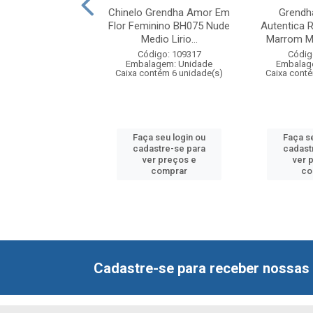
Todo Dia Sutileza
Chinelo Grendha Amor Em
Grendh
 BU877 Preto Nº33
Flor Feminino BH075 Nude
Autentica 
A 39/40
Medio Lirio...
Marrom Mo
digo: 110217
Código: 109317
Códig
agem: Unidade
Embalagem: Unidade
Embalag
ntém 6 unidade(s)
Caixa contém 6 unidade(s)
Caixa cont
 seu login ou
Faça seu login ou
Faça s
astre-se para
cadastre-se para
cadast
er preços e
ver preços e
ver 
comprar
comprar
co
Cadastre-se para receber nossas 