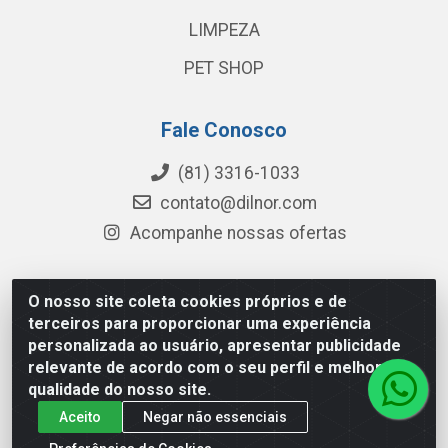
LIMPEZA
PET SHOP
Fale Conosco
(81) 3316-1033
contato@dilnor.com
Acompanhe nossas ofertas
O nosso site coleta cookies próprios e de
Dilnor Distribuidora - Rua Professor Joaquim Cavalcanti,
terceiros para proporcionar uma experiência
975 - Iputinga - Recife/PE - CEP 50800-010 - CNPJ
personalizada ao usuário, apresentar publicidade
04.054.534/0001-51
relevante de acordo com o seu perfil e melhorar a
qualidade do nosso site.
Aceito
Negar não essenciais