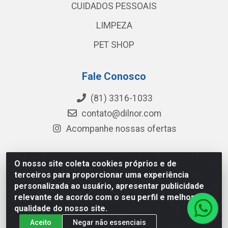
CUIDADOS PESSOAIS
LIMPEZA
PET SHOP
Fale Conosco
(81) 3316-1033
contato@dilnor.com
Acompanhe nossas ofertas
O nosso site coleta cookies próprios e de
Dilnor Distribuidora - Rua Professor Joaquim Cavalcanti,
terceiros para proporcionar uma experiência
975 - Iputinga - Recife/PE - CEP 50800-010 - CNPJ
personalizada ao usuário, apresentar publicidade
04.054.534/0001-51
relevante de acordo com o seu perfil e melhorar a
qualidade do nosso site.
Aceito
Negar não essenciais