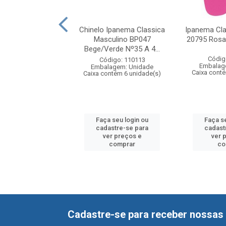
Ipanema Classica
Chinelo Ipanema Classica
Ipanema Cla
o 09064 Preto Nº
Masculino BP047
20795 Rosa
7/38 A 4...
Bege/Verde Nº35 A 4...
Códig
digo: 110187
Código: 110113
Embalag
agem: Unidade
Embalagem: Unidade
Caixa cont
ntém 6 unidade(s)
Caixa contém 6 unidade(s)
 seu login ou
Faça seu login ou
Faça s
astre-se para
cadastre-se para
cadast
er preços e
ver preços e
ver 
comprar
comprar
co
Cadastre-se para receber nossas 