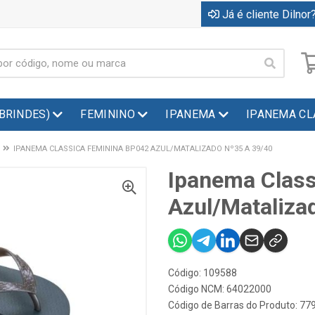
Já é cliente Dilnor?
(BRINDES)
FEMININO
IPANEMA
IPANEMA CL
IPANEMA CLASSICA FEMININA BP042 AZUL/MATALIZADO Nº35 A 39/40
Ipanema Clas
Azul/Mataliza
Código: 109588
Código NCM: 64022000
Código de Barras do Produto: 7