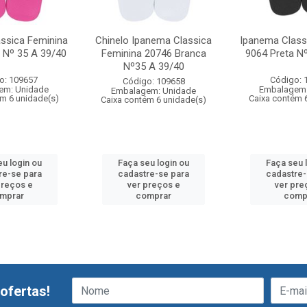
ssica Feminina
Chinelo Ipanema Classica
Ipanema Class
 Nº 35 A 39/40
Feminina 20746 Branca
9064 Preta N
Nº35 A 39/40
o: 109657
Código: 
Código: 109658
em: Unidade
Embalagem:
Embalagem: Unidade
ém 6 unidade(s)
Caixa contém 
Caixa contém 6 unidade(s)
eu login ou
Faça seu login ou
Faça seu 
re-se para
cadastre-se para
cadastre-
preços e
ver preços e
ver pre
mprar
comprar
comp
ofertas!