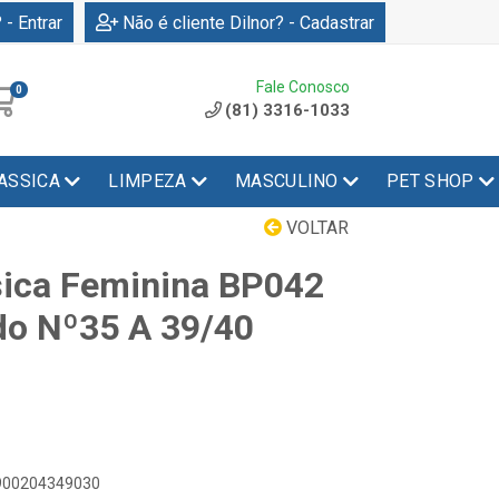
 - Entrar
Não é cliente Dilnor? - Cadastrar
Fale Conosco
0
(81) 3316-1033
ASSICA
LIMPEZA
MASCULINO
PET SHOP
VOLTAR
sica Feminina BP042
do Nº35 A 39/40
7900204349030