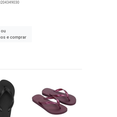
00204349030
 ou
ços e comprar