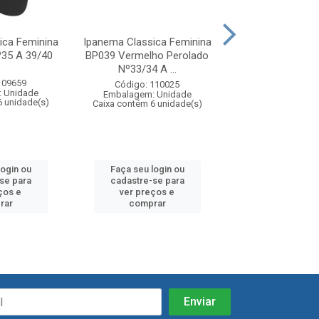
ica Feminina
Ipanema Classica Feminina
Ipanema Classica
º35 A 39/40
BP039 Vermelho Perolado
BD960 Rosa/
Nº33/34 A ...
Nº33/34 A 3
109659
Código: 110025
Código: 11
 Unidade
Embalagem: Unidade
Embalagem: U
6 unidade(s)
Caixa contém 6 unidade(s)
Caixa contém 6 u
login ou
Faça seu login ou
Faça seu log
se para
cadastre-se para
cadastre-se
ços e
ver preços e
ver preços
rar
comprar
compra