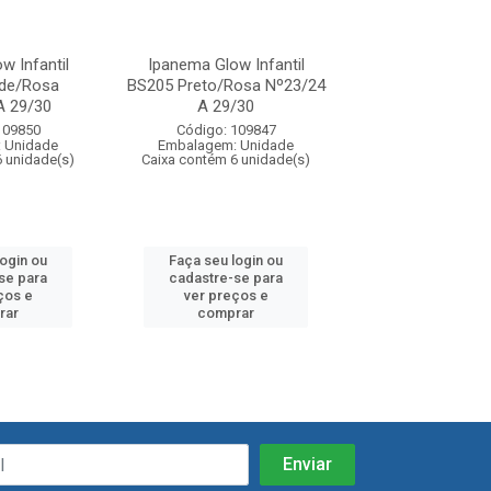
w Infantil
Ipanema Glow Infantil
Ipanema Glow I
de/Rosa
BS205 Preto/Rosa Nº23/24
BS208 Rosa/D
A 29/30
A 29/30
Nº23/24 A 2
109850
Código: 109847
Código: 109
 Unidade
Embalagem: Unidade
Embalagem: U
6 unidade(s)
Caixa contém 6 unidade(s)
Caixa contém 6 u
login ou
Faça seu login ou
Faça seu log
se para
cadastre-se para
cadastre-se 
ços e
ver preços e
ver preços
rar
comprar
comprar