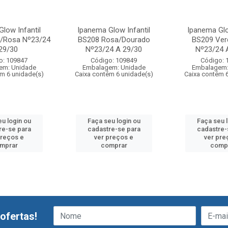
low Infantil
Ipanema Glow Infantil
Ipanema Glo
o/Rosa Nº23/24
BS208 Rosa/Dourado
BS209 Ver
29/30
Nº23/24 A 29/30
Nº23/24 
o: 109847
Código: 109849
Código: 
em: Unidade
Embalagem: Unidade
Embalagem:
m 6 unidade(s)
Caixa contém 6 unidade(s)
Caixa contém 
u login ou
Faça seu login ou
Faça seu 
re-se para
cadastre-se para
cadastre-
preços e
ver preços e
ver pre
mprar
comprar
comp
ofertas!