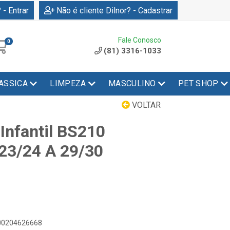
 - Entrar
Não é cliente Dilnor? - Cadastrar
Fale Conosco
0
(81) 3316-1033
ASSICA
LIMPEZA
MASCULINO
PET SHOP
VOLTAR
Infantil BS210
23/24 A 29/30
900204626668