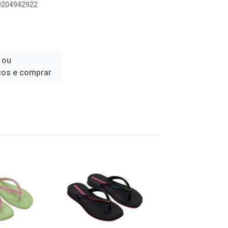
00204942922
 ou
ços e comprar