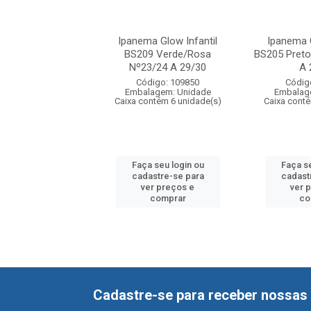
a Glow Infantil
Ipanema Glow Infantil
Ipanema G
 Rosa/Dourado
BS209 Verde/Rosa
BS205 Pret
3/24 A 29/30
Nº23/24 A 29/30
A 
digo: 109849
Código: 109850
Códig
agem: Unidade
Embalagem: Unidade
Embalag
ntém 6 unidade(s)
Caixa contém 6 unidade(s)
Caixa conté
 seu login ou
Faça seu login ou
Faça se
astre-se para
cadastre-se para
cadast
er preços e
ver preços e
ver 
comprar
comprar
co
Cadastre-se para receber nossas 