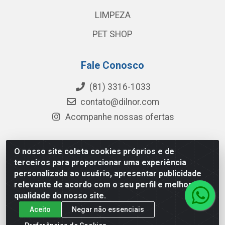
LIMPEZA
PET SHOP
Fale Conosco
(81) 3316-1033
contato@dilnor.com
Acompanhe nossas ofertas
O nosso site coleta cookies próprios e de
Dilnor Distribuidora - Rua Professor Joaquim Cavalcanti,
terceiros para proporcionar uma experiência
975 - Iputinga - Recife/PE - CEP 50800-010 - CNPJ
personalizada ao usuário, apresentar publicidade
04.054.534/0001-51
relevante de acordo com o seu perfil e melhorar a
qualidade do nosso site.
Aceito
Negar não essenciais