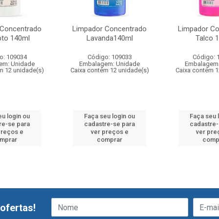
 Concentrado
Limpador Concentrado
Limpador Co
pto 140ml
Lavanda140ml
Talco 
o: 109034
Código: 109033
Código: 
em: Unidade
Embalagem: Unidade
Embalagem:
m 12 unidade(s)
Caixa contém 12 unidade(s)
Caixa contém 1
eu login ou
Faça seu login ou
Faça seu 
re-se para
cadastre-se para
cadastre-
preços e
ver preços e
ver pre
mprar
comprar
comp
ofertas!