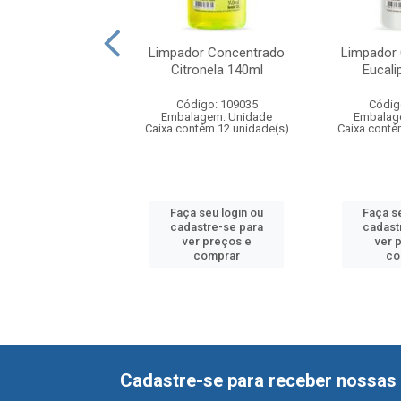
dor Perfumado
Limpador Concentrado
Limpador
x Frescor 1000ml
Citronela 140ml
Eucali
digo: 108162
Código: 109035
Códig
agem: Unidade
Embalagem: Unidade
Embalag
ntém 12 unidade(s)
Caixa contém 12 unidade(s)
Caixa conté
 seu login ou
Faça seu login ou
Faça s
astre-se para
cadastre-se para
cadast
er preços e
ver preços e
ver 
comprar
comprar
co
Cadastre-se para receber nossas 