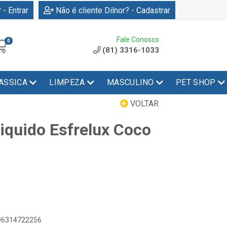
 - Entrar
Não é cliente Dilnor? - Cadastrar
Fale Conosco
0
(81) 3316-1033
ASSICA
LIMPEZA
MASCULINO
PET SHOP
VOLTAR
iquido Esfrelux Coco
896314722256