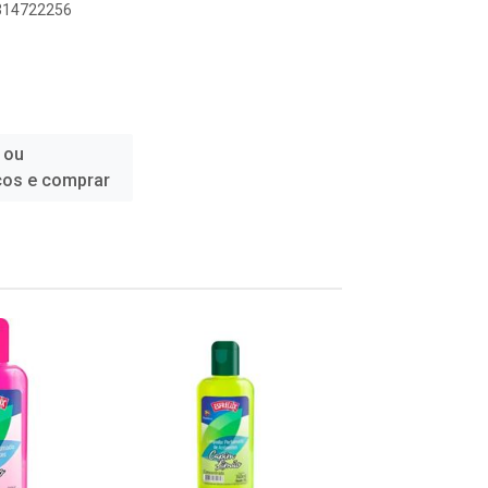
6314722256
 ou
ços e comprar