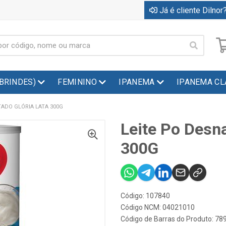
Já é cliente Dilnor?
(BRINDES)
FEMININO
IPANEMA
IPANEMA CL
TADO GLÓRIA LATA 300G
Leite Po Desna
300G
Código: 107840
Código NCM: 04021010
Código de Barras do Produto: 7