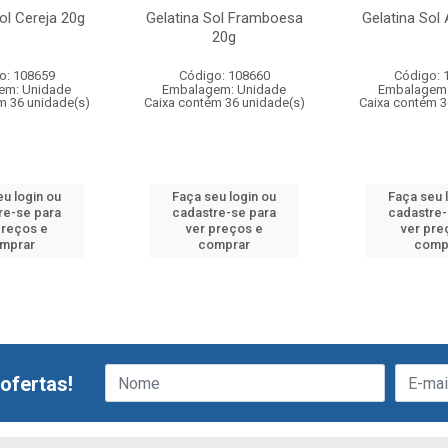
ol Cereja 20g
Gelatina Sol Framboesa
Gelatina Sol
20g
o: 108659
Código: 108660
Código: 
em: Unidade
Embalagem: Unidade
Embalagem:
m 36 unidade(s)
Caixa contém 36 unidade(s)
Caixa contém 3
eu login ou
Faça seu login ou
Faça seu 
re-se para
cadastre-se para
cadastre-
preços e
ver preços e
ver pre
mprar
comprar
comp
ofertas!