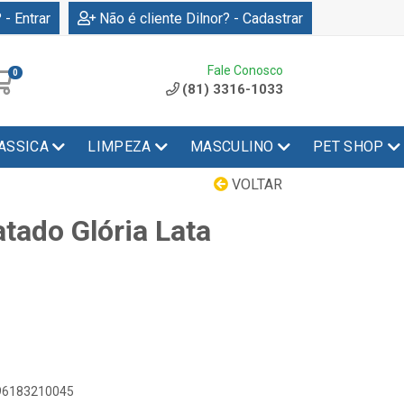
 - Entrar
Não é cliente Dilnor? - Cadastrar
Fale Conosco
0
(81) 3316-1033
ASSICA
LIMPEZA
MASCULINO
PET SHOP
VOLTAR
tado Glória Lata
896183210045