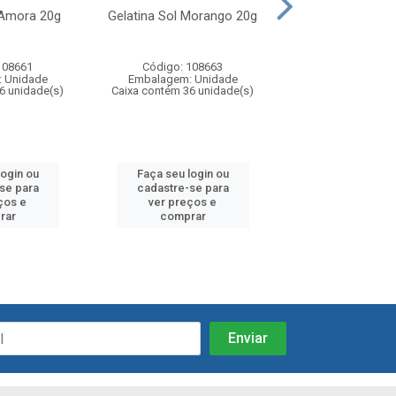
 Amora 20g
Gelatina Sol Morango 20g
Gelatina Sol 
108661
Código: 108663
Código: 10
 Unidade
Embalagem: Unidade
Embalagem: U
6 unidade(s)
Caixa contém 36 unidade(s)
Caixa contém 36 u
login ou
Faça seu login ou
Faça seu log
se para
cadastre-se para
cadastre-se
ços e
ver preços e
ver preços
rar
comprar
compra