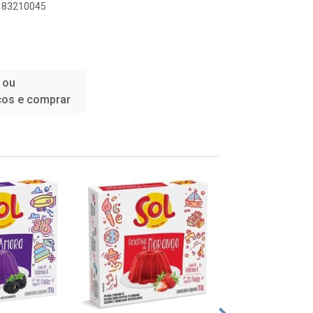
6183210045
 ou
ços e comprar