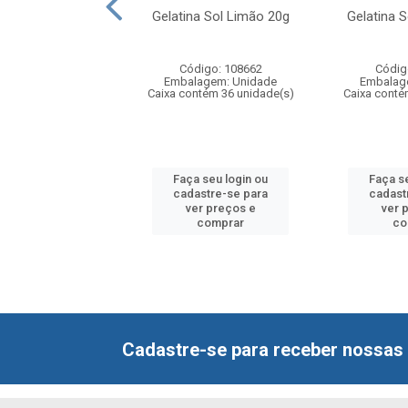
e Vitao Marcante
Gelatina Sol Limão 20g
Gelatina S
m Nibs de Cacau
o Açúcar 7...
Código: 108662
Códig
digo: 109107
Embalagem: Unidade
Embalag
agem: Unidade
Caixa contém 36 unidade(s)
Caixa conté
ntém 24 unidade(s)
 seu login ou
Faça seu login ou
Faça s
astre-se para
cadastre-se para
cadast
er preços e
ver preços e
ver 
comprar
comprar
co
Cadastre-se para receber nossas 