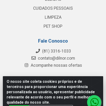
CUIDADOS PESSOAIS
LIMPEZA
PET SHOP
Fale Conosco
(81) 3316-1033
contato@dilnor.com
Acompanhe nossas ofertas
O nosso site coleta cookies próprios e de
Dilnor Distribuidora - Rua Professor Joaquim Cavalcanti,
terceiros para proporcionar uma experiência
975 - Iputinga - Recife/PE - CEP 50800-010 - CNPJ
personalizada ao usuário, apresentar publicidade
04.054.534/0001-51
relevante de acordo com o seu perfil e melhorar a
qualidade do nosso site.