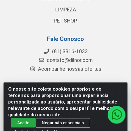
LIMPEZA
PET SHOP
Fale Conosco
(81) 3316-1033
contato@dilnor.com
Acompanhe nossas ofertas
O nosso site coleta cookies próprios e de
Dilnor Distribuidora - Rua Professor Joaquim Cavalcanti,
terceiros para proporcionar uma experiência
975 - Iputinga - Recife/PE - CEP 50800-010 - CNPJ
personalizada ao usuário, apresentar publicidade
04.054.534/0001-51
relevante de acordo com o seu perfil e melhorar a
qualidade do nosso site.
Aceito
Negar não essenciais