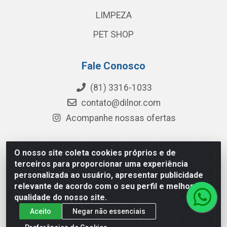
LIMPEZA
PET SHOP
Fale Conosco
(81) 3316-1033
contato@dilnor.com
Acompanhe nossas ofertas
O nosso site coleta cookies próprios e de
Dilnor Distribuidora - Rua Professor Joaquim Cavalcanti,
terceiros para proporcionar uma experiência
975 - Iputinga - Recife/PE - CEP 50800-010 - CNPJ
personalizada ao usuário, apresentar publicidade
04.054.534/0001-51
relevante de acordo com o seu perfil e melhorar a
qualidade do nosso site.
Aceito
Negar não essenciais