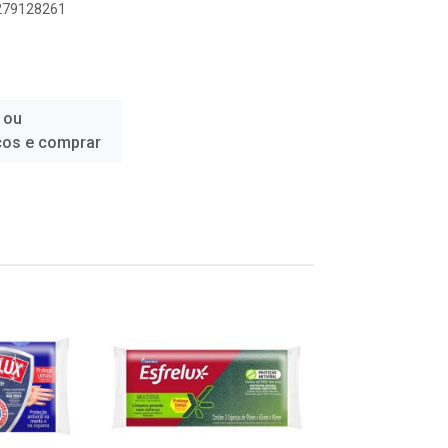
6279128261
 ou
ços e comprar