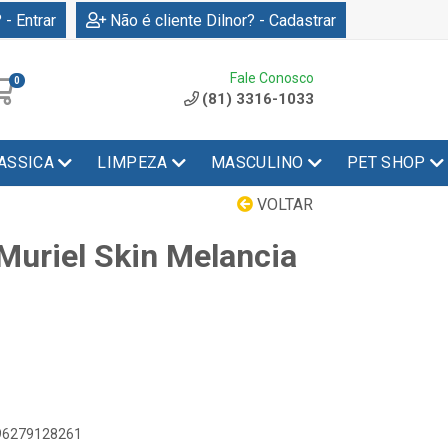
 - Entrar
Não é cliente Dilnor? - Cadastrar
Fale Conosco
0
(81) 3316-1033
ASSICA
LIMPEZA
MASCULINO
PET SHOP
VOLTAR
Muriel Skin Melancia
896279128261