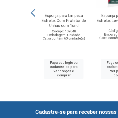
poral Muriel Skin
Esponja para Limpeza
Esponja 
s com Colágeno
Esfrelux Com Protetor de
Esfrelux Le
200ml
Unhas com 1und
Códig
digo: 108969
Código: 109048
Embalag
agem: Unidade
Embalagem: Unidade
Caixa conté
ntém 12 unidade(s)
Caixa contém 60 unidade(s)
 seu login ou
Faça seu login ou
Faça s
astre-se para
cadastre-se para
cadast
er preços e
ver preços e
ver 
comprar
comprar
co
Cadastre-se para receber nossas 