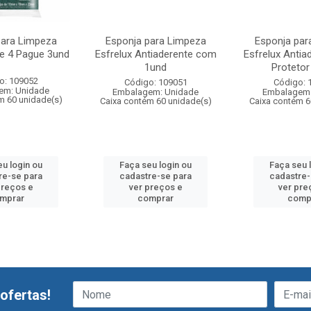
para Limpeza
Esponja para Limpeza
Esponja par
ve 4 Pague 3und
Esfrelux Antiaderente com
Esfrelux Anti
1und
Protetor 
o: 109052
Código: 109051
Código: 
em: Unidade
Embalagem: Unidade
Embalagem:
m 60 unidade(s)
Caixa contém 60 unidade(s)
Caixa contém 6
eu login ou
Faça seu login ou
Faça seu 
re-se para
cadastre-se para
cadastre-
preços e
ver preços e
ver pre
mprar
comprar
comp
ofertas!