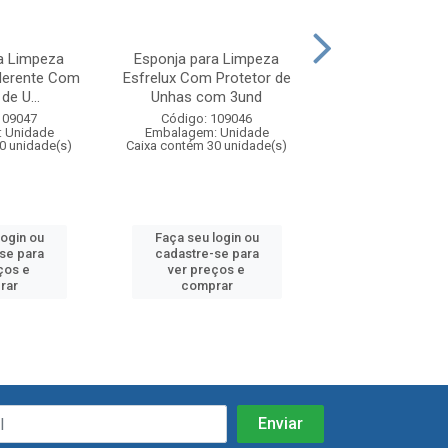
a Limpeza
Esponja para Limpeza
Esponja para 
aderente Com
Esfrelux Com Protetor de
Esfrelux Leve 4 
de U...
Unhas com 3und
Com 180un D
109047
Código: 109046
Código: 10
 Unidade
Embalagem: Unidade
Embalagem: U
0 unidade(s)
Caixa contém 30 unidade(s)
Caixa contém 180 
login ou
Faça seu login ou
Faça seu log
se para
cadastre-se para
cadastre-se
ços e
ver preços e
ver preços
rar
comprar
compra