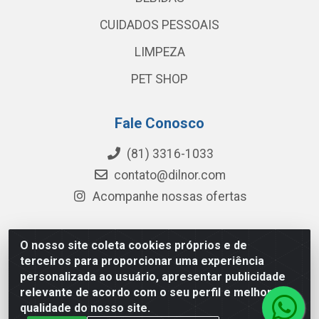
CUIDADOS PESSOAIS
LIMPEZA
PET SHOP
Fale Conosco
(81) 3316-1033
contato@dilnor.com
Acompanhe nossas ofertas
O nosso site coleta cookies próprios e de
Dilnor Distribuidora - Rua Professor Joaquim Cavalcanti,
terceiros para proporcionar uma experiência
975 - Iputinga - Recife/PE - CEP 50800-010 - CNPJ
personalizada ao usuário, apresentar publicidade
04.054.534/0001-51
relevante de acordo com o seu perfil e melhorar a
qualidade do nosso site.