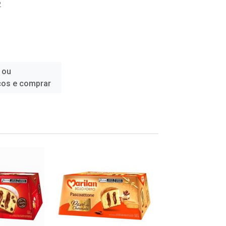
2
 ou
ços e comprar