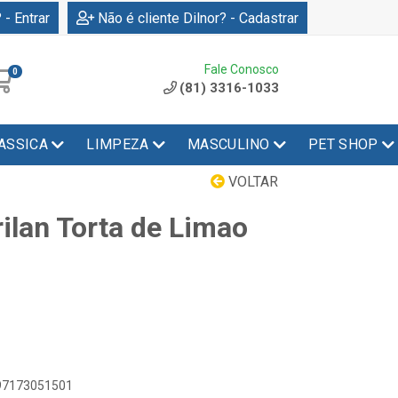
 - Entrar
Não é cliente Dilnor? - Cadastrar
Fale Conosco
0
(81) 3316-1033
ASSICA
LIMPEZA
MASCULINO
PET SHOP
VOLTAR
ilan Torta de Limao
897173051501