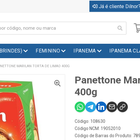
Já é cliente Dilnor?
(BRINDES)
FEMININO
IPANEMA
IPANEMA CL
NETTONE MARILAN TORTA DE LIMAO 400G
Panettone Mar
400g
Código: 108630
Código NCM: 19052010
Código de Barras do Produto: 7