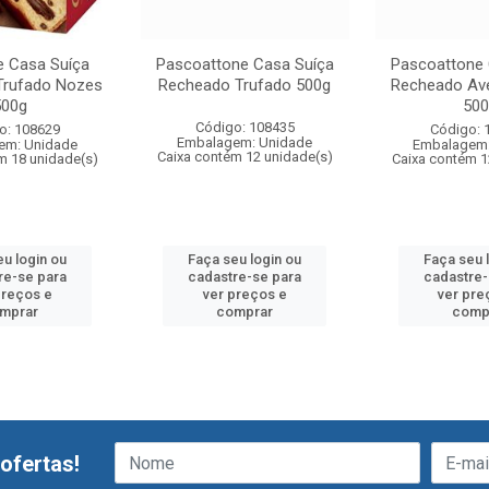
e Casa Suíça
Pascoattone Casa Suíça
Pascoattone 
Trufado Nozes
Recheado Trufado 500g
Recheado Ave
500g
500
Código: 108435
o: 108629
Código: 
Embalagem: Unidade
em: Unidade
Embalagem:
Caixa contém 12 unidade(s)
m 18 unidade(s)
Caixa contém 1
eu login ou
Faça seu login ou
Faça seu 
re-se para
cadastre-se para
cadastre-
preços e
ver preços e
ver pre
mprar
comprar
comp
ofertas!