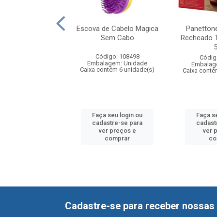
one Casa Suíça
Escova de Cabelo Magica
Panetton
ado Dark 500g
Sem Cabo
Recheado 
digo: 107748
Código: 108498
Códig
agem: Unidade
Embalagem: Unidade
Embalag
ntém 18 unidade(s)
Caixa contém 6 unidade(s)
Caixa conté
 seu login ou
Faça seu login ou
Faça s
astre-se para
cadastre-se para
cadast
er preços e
ver preços e
ver 
comprar
comprar
co
Cadastre-se para receber nossas 