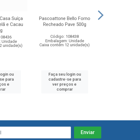
Casa Suíça
Pascoattone Bello Forno
Panettone Mari
lã e Cacau
Recheado Pave 500g
400g
g
Código: 108438
Código: 10
108436
Embalagem: Unidade
Embalagem: U
 Unidade
Caixa contém 12 unidade(s)
Caixa contém 18 u
2 unidade(s)
login ou
Faça seu login ou
Faça seu log
se para
cadastre-se para
cadastre-se
ços e
ver preços e
ver preços
rar
comprar
compra