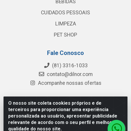
BEBIDAS
CUIDADOS PESSOAIS
LIMPEZA
PET SHOP
Fale Conosco
(81) 3316-1033
contato@dilnor.com
Acompanhe nossas ofertas
O nosso site coleta cookies próprios e de
Dilnor Distribuidora - Rua Professor Joaquim Cavalcanti,
terceiros para proporcionar uma experiência
975 - Iputinga - Recife/PE - CEP 50800-010 - CNPJ
personalizada ao usuário, apresentar publicidade
04.054.534/0001-51
relevante de acordo com o seu perfil e melhorar a
qualidade do nosso site.