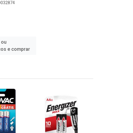
00032874
 ou
ços e comprar