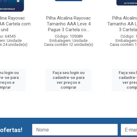
alina Rayovac
Pilha Alcalina Rayovac
Pilha Alcali
A Cartela com
Tamanho AAA Leve 4
Tamanho AA L
 und
Pague 3 Cartela co...
3 Cartela
o: 64545
Código: 105089
Código: 
em: Unidade
Embalagem: Unidade
Embalagem:
m 24 unidade(s)
Caixa contém 12 unidade(s)
Caixa contém 1
eu login ou
Faça seu login ou
Faça seu 
re-se para
cadastre-se para
cadastre-
preços e
ver preços e
ver pre
mprar
comprar
comp
ofertas!