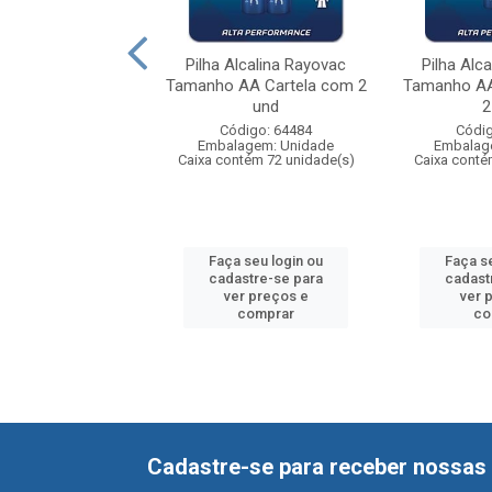
Alcalina Rayovac
Pilha Alcalina Rayovac
Pilha Alc
 D Cartela com 2
Tamanho AA Cartela com 2
Tamanho AA
und
und
2
digo: 64576
Código: 64484
Códig
agem: Unidade
Embalagem: Unidade
Embalag
ntém 12 unidade(s)
Caixa contém 72 unidade(s)
Caixa conté
 seu login ou
Faça seu login ou
Faça s
astre-se para
cadastre-se para
cadast
er preços e
ver preços e
ver 
comprar
comprar
co
Cadastre-se para receber nossas 