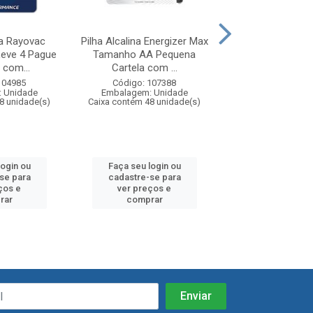
na Rayovac
Pilha Alcalina Energizer Max
Pilha Alcalina
eve 4 Pague
Tamanho AA Pequena
Tamanho AA Cart
 com...
Cartela com ...
und
104985
Código: 107388
Código: 64
 Unidade
Embalagem: Unidade
Embalagem: U
8 unidade(s)
Caixa contém 48 unidade(s)
Caixa contém 18 u
login ou
Faça seu login ou
Faça seu log
se para
cadastre-se para
cadastre-se
ços e
ver preços e
ver preços
rar
comprar
compra