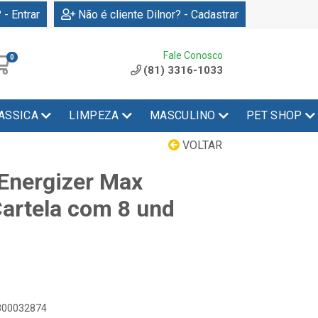
 - Entrar
Não é cliente Dilnor? - Cadastrar
Fale Conosco
0
(81) 3316-1033
ASSICA
LIMPEZA
MASCULINO
PET SHOP
VOLTAR
 Energizer Max
artela com 8 und
9800032874