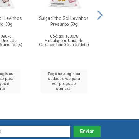
ol Levinhos
Salgadinho Sol Levinhos
Queijo Ralado 
co 50g
Presunto 50g
Tropical 
108076
Código: 108078
Código: 104
 Unidade
Embalagem: Unidade
Embalagem: U
6 unidade(s)
Caixa contém 36 unidade(s)
Caixa contém 30 u
login ou
Faça seu login ou
Faça seu log
se para
cadastre-se para
cadastre-se 
ços e
ver preços e
ver preços
rar
comprar
comprar