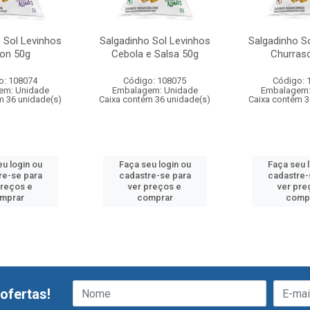
 Sol Levinhos
Salgadinho Sol Levinhos
Salgadinho S
on 50g
Cebola e Salsa 50g
Churras
o: 108074
Código: 108075
Código: 
em: Unidade
Embalagem: Unidade
Embalagem:
m 36 unidade(s)
Caixa contém 36 unidade(s)
Caixa contém 3
u login ou
Faça seu login ou
Faça seu 
re-se para
cadastre-se para
cadastre-
preços e
ver preços e
ver pre
mprar
comprar
comp
ofertas!