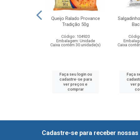
Ralado Provance
Queijo Ralado Provance
Salgadinho
opical 50g
Tradição 50g
Bac
digo: 104917
Código: 104920
Códig
agem: Unidade
Embalagem: Unidade
Embalag
ntém 30 unidade(s)
Caixa contém 30 unidade(s)
Caixa conté
 seu login ou
Faça seu login ou
Faça se
astre-se para
cadastre-se para
cadast
er preços e
ver preços e
ver 
comprar
comprar
co
Cadastre-se para receber nossas 