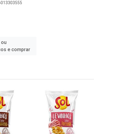
96013303555
 ou
ços e comprar