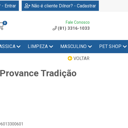
 - Entrar
Não é cliente Dilnor? - Cadastrar
Fale Conosco
0
(81) 3316-1033
ASSICA
LIMPEZA
MASCULINO
PET SHOP
VOLTAR
 Provance Tradição
896013300601