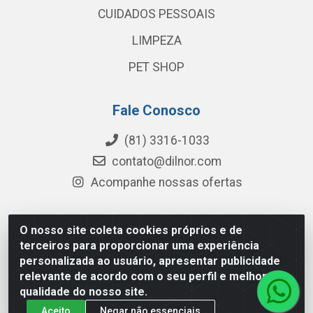
CUIDADOS PESSOAIS
LIMPEZA
PET SHOP
Fale Conosco
(81) 3316-1033
contato@dilnor.com
Acompanhe nossas ofertas
O nosso site coleta cookies próprios e de
Dilnor Distribuidora - Rua Professor Joaquim Cavalcanti,
terceiros para proporcionar uma experiência
975 - Iputinga - Recife/PE - CEP 50800-010 - CNPJ
personalizada ao usuário, apresentar publicidade
04.054.534/0001-51
relevante de acordo com o seu perfil e melhorar a
qualidade do nosso site.
Aceito
Negar não essenciais