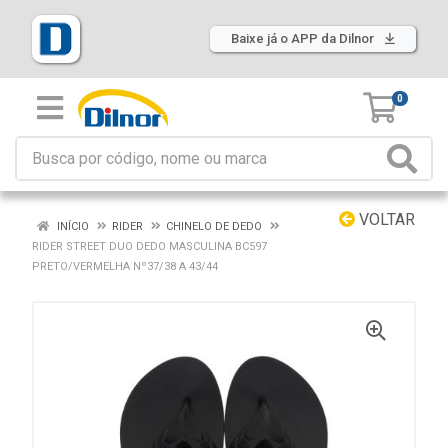
Baixe já o APP da Dilnor
0
VOLTAR
INÍCIO
RIDER
CHINELO DE DEDO
RIDER STREET DUO DEDO MASCULINA BC597
PRETO/VERMELHA Nº37/38 A 43/44