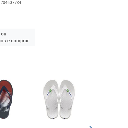
00204607734
 ou
ços e comprar