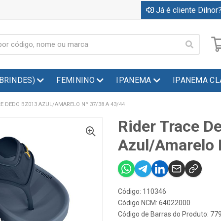
Já é cliente Dilnor?
(BRINDES)
FEMININO
IPANEMA
IPANEMA CL
E DEDO BZ013 AZUL/AMARELO Nº 37/38 A 43/44
Rider Trace D
Azul/Amarelo 
Código: 110346
Código NCM: 64022000
Código de Barras do Produto: 7