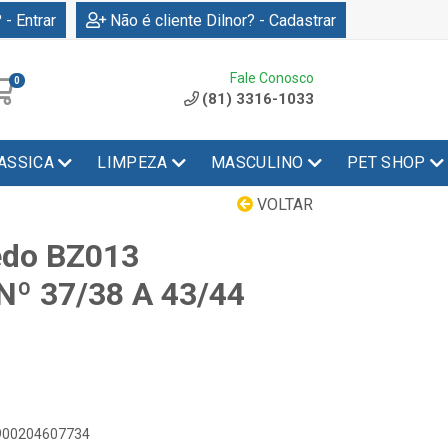
 - Entrar
Não é cliente Dilnor? - Cadastrar
Fale Conosco
0
(81) 3316-1033
ASSICA
LIMPEZA
MASCULINO
PET SHOP
VOLTAR
edo BZ013
Nº 37/38 A 43/44
7900204607734