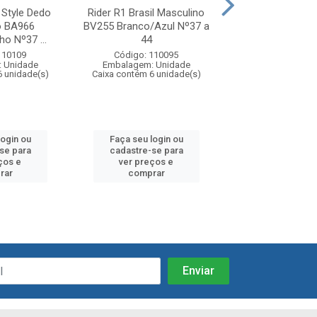
 Style Dedo
Rider R1 Brasil Masculino
Rider R1 Brasil 
o BA966
BV255 Branco/Azul Nº37 a
BV254 Preto/Br
o Nº37 ...
44
a 44
110109
Código: 110095
Código: 11
 Unidade
Embalagem: Unidade
Embalagem: U
6 unidade(s)
Caixa contém 6 unidade(s)
Caixa contém 6 u
login ou
Faça seu login ou
Faça seu log
se para
cadastre-se para
cadastre-se
ços e
ver preços e
ver preços
rar
comprar
compra