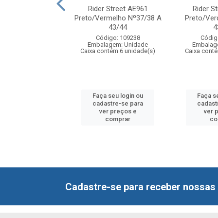
eet Duo Plus Dedo
Rider Street AE961
Rider S
culina BM453
Preto/Vermelho Nº37/38 A
Preto/Ver
Vermelho Nº...
43/44
4
digo: 109303
Código: 109238
Códig
agem: Unidade
Embalagem: Unidade
Embalag
ntém 6 unidade(s)
Caixa contém 6 unidade(s)
Caixa cont
 seu login ou
Faça seu login ou
Faça s
astre-se para
cadastre-se para
cadast
er preços e
ver preços e
ver 
comprar
comprar
co
Cadastre-se para receber nossas 