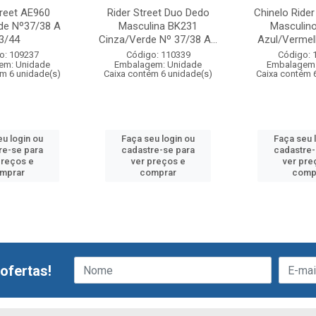
treet AE960
Rider Street Duo Dedo
Chinelo Rider
de Nº37/38 A
Masculina BK231
Masculin
3/44
Cinza/Verde Nº 37/38 A...
Azul/Vermelh
o: 109237
Código: 110339
Código: 
em: Unidade
Embalagem: Unidade
Embalagem:
ém 6 unidade(s)
Caixa contém 6 unidade(s)
Caixa contém 
eu login ou
Faça seu login ou
Faça seu 
re-se para
cadastre-se para
cadastre-
preços e
ver preços e
ver pre
mprar
comprar
comp
ofertas!