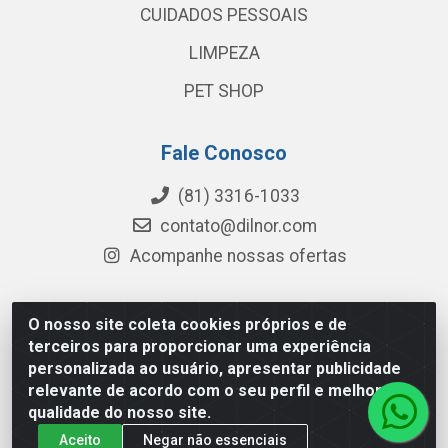
CUIDADOS PESSOAIS
LIMPEZA
PET SHOP
Fale Conosco
(81) 3316-1033
contato@dilnor.com
Acompanhe nossas ofertas
O nosso site coleta cookies próprios e de
Dilnor Distribuidora - Rua Professor Joaquim Cavalcanti,
terceiros para proporcionar uma experiência
975 - Iputinga - Recife/PE - CEP 50800-010 - CNPJ
personalizada ao usuário, apresentar publicidade
04.054.534/0001-51
relevante de acordo com o seu perfil e melhorar a
qualidade do nosso site.
Aceito
Negar não essenciais