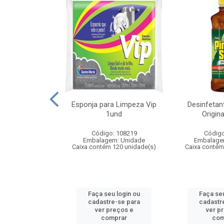
a Santa Maria
Esponja para Limpeza Vip
Desinfetan
l 751
1und
Origin
: 109008
Código: 108219
Código
m: Unidade
Embalagem: Unidade
Embalage
 12 unidade(s)
Caixa contém 120 unidade(s)
Caixa contém
u login ou
Faça seu login ou
Faça seu
e-se para
cadastre-se para
cadastr
reços e
ver preços e
ver p
mprar
comprar
com