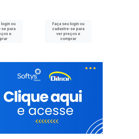
 login ou
Faça seu login ou
Faça seu 
-se para
cadastre-se para
cadastre
eços e
ver preços e
ver pr
prar
comprar
comp