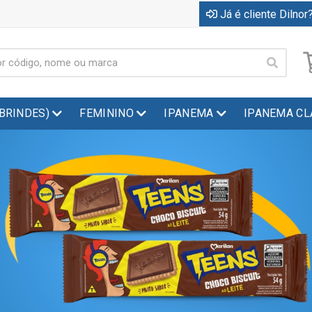
Já é cliente Dilnor?
(BRINDES)
FEMININO
IPANEMA
IPANEMA CL