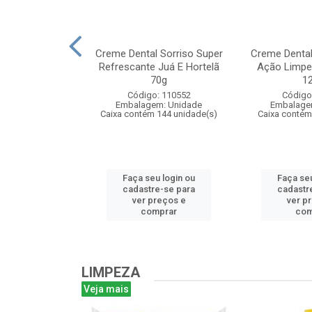
 Colgate Tripla
Creme Dental Sorriso Super
Creme Dental 
rtelã 90g
Refrescante Juá E Hortelã
Ação Limpe
70g
1
: 103637
Código: 110552
Código
m: Unidade
Embalagem: Unidade
Embalage
 144 unidade(s)
Caixa contém 144 unidade(s)
Caixa contém
u login ou
Faça seu login ou
Faça seu
e-se para
cadastre-se para
cadastr
reços e
ver preços e
ver p
mprar
comprar
com
LIMPEZA
Veja mais