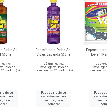
te Pinho Sol
Desinfetante Pinho Sol
Esponja para
al 500ml
Citrus Lavanda 500ml
Leve 4 Pa
: 87476
Código: 87452
Código:
m: Unidade
Embalagem: Unidade
Embalagem
 12 unidade(s)
Caixa contém 12 unidade(s)
Caixa contém 
 login ou
Faça seu login ou
Faça seu
e-se para
cadastre-se para
cadastre
reços e
ver preços e
ver pr
prar
comprar
com