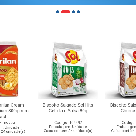
arilan Cream
Biscoito Salgado Sol Hits
Biscoito Sal
mium 300g com
Cebola e Salsa 80g
Churra
und
Código: 104292
Código:
: 109779
Embalagem: Unidade
Embalagem
m: Unidade
Caixa contém 24 unidade(s)
Caixa contém 
 24 unidade(s)