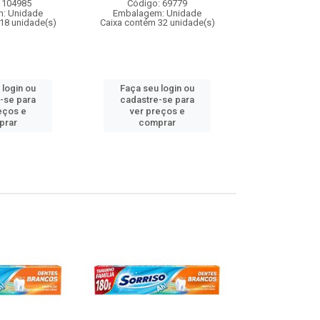
Código:
 104985
Código: 69779
Embalagem
: Unidade
Embalagem: Unidade
Caixa contém 
18 unidade(s)
Caixa contém 32 unidade(s)
 login ou
Faça seu login ou
Faça seu 
-se para
cadastre-se para
cadastre
eços e
ver preços e
ver pr
prar
comprar
comp