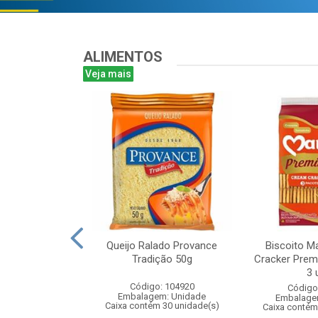
ALIMENTOS
Veja mais
rigo Boa Sorte
Queijo Ralado Provance
Biscoito M
mento 1Kg
Tradição 50g
Cracker Pre
3 
: 108993
Código: 104920
Código
m: Unidade
Embalagem: Unidade
Embalage
 10 unidade(s)
Caixa contém 30 unidade(s)
Caixa contém