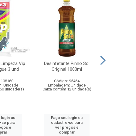
 Limpeza Vip
Desinfetante Pinho Sol
Desinfetant
gue 3 und
Original 1000ml
Lavanda
 108160
Código: 95464
Código:
: Unidade
Embalagem: Unidade
Embalagem
60 unidade(s)
Caixa contém 12 unidade(s)
Caixa contém 
 login ou
Faça seu login ou
Faça seu 
-se para
cadastre-se para
cadastre
eços e
ver preços e
ver pr
prar
comprar
comp