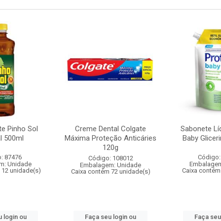
te Pinho Sol
Creme Dental Colgate
Sabonete Lí
al 500ml
Máxima Proteção Anticáries
Baby Glicer
120g
: 87476
Código:
Código: 108012
m: Unidade
Embalagem
Embalagem: Unidade
 12 unidade(s)
Caixa contém
Caixa contém 72 unidade(s)
 login ou
Faça seu login ou
Faça seu