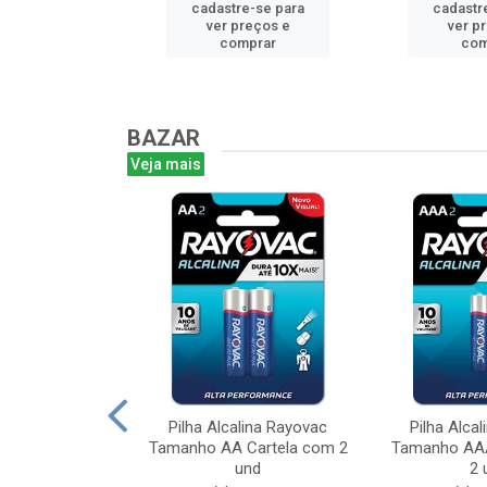
e-se para
cadastre-se para
cadastr
reços e
ver preços e
ver p
mprar
comprar
com
BAZAR
Veja mais
lina Rayovac
Pilha Alcalina Rayovac
Pilha Alca
Leve 6 Pague 4
Tamanho AA Cartela com 2
Tamanho AAA
a com...
und
2 