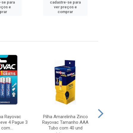
-se para
cadastre-se para
cadastre
eços e
ver preços e
ver pr
prar
comprar
comp
ina Rayovac
Pilha Amarelinha Zinco
Pilha Amarel
eve 4 Pague 3
Rayovac Tamanho AAA
AA Tubo Displ
 com...
Tubo com 40 und