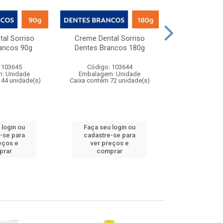
al Sorriso
Creme Dental Sorriso
Creme Dental C
ancos 90g
Dentes Brancos 180g
Ação
 103645
Código: 103644
Código:
: Unidade
Embalagem: Unidade
Embalagem
144 unidade(s)
Caixa contém 72 unidade(s)
Caixa contém 1
 login ou
Faça seu login ou
Faça seu 
-se para
cadastre-se para
cadastre
eços e
ver preços e
ver pr
prar
comprar
comp