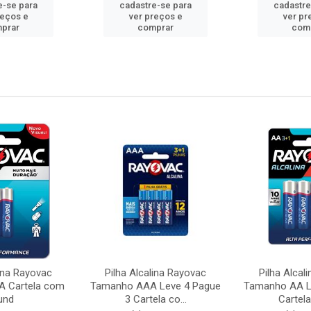
e-se para
cadastre-se para
cadastre
reços e
ver preços e
ver pr
prar
comprar
com
lina Rayovac
Pilha Alcalina Rayovac
Pilha Alcal
 Cartela com
Tamanho AAA Leve 4 Pague
Tamanho AA L
und
3 Cartela co...
Cartela