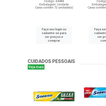
: 106085
Código: 64484
Código
m: Unidade
Embalagem: Unidade
Embalage
 24 unidade(s)
Caixa contém 72 unidade(s)
Caixa contém
u login ou
Faça seu login ou
Faça seu
e-se para
cadastre-se para
cadastr
reços e
ver preços e
ver p
mprar
comprar
com
CUIDADOS PESSOAIS
Veja mais