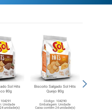
gado Sol Hits
Biscoito Salgado Sol Hits
Macarrão 
sco 80g
Queijo 80g
Espaguete 
 104291
Código: 104290
Código:
: Unidade
Embalagem: Unidade
Embalagem
24 unidade(s)
Caixa contém 24 unidade(s)
Caixa contém 