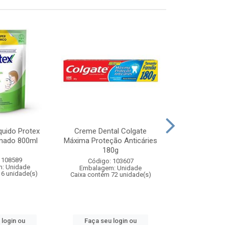
quido Protex
Creme Dental Colgate
Sabonete Líq
inado 800ml
Máxima Proteção Anticáries
Baby Proteç
180g
400
 108589
Código: 103607
Código:
: Unidade
Embalagem: Unidade
Embalagem
 6 unidade(s)
Caixa contém 72 unidade(s)
Caixa contém 
 login ou
Faça seu login ou
Faça seu 