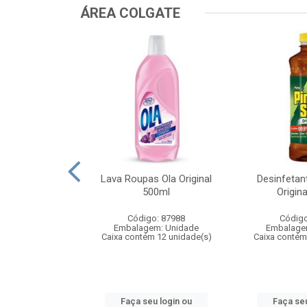
ÁREA COLGATE
Colgate Menta
Lava Roupas Ola Original
Desinfetan
50m
500ml
Origin
: 103685
Código: 87988
Código
m: Unidade
Embalagem: Unidade
Embalage
 48 unidade(s)
Caixa contém 12 unidade(s)
Caixa contém
u login ou
Faça seu login ou
Faça seu