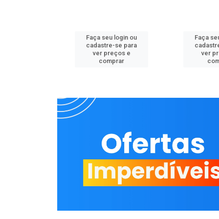
u login ou
Faça seu login ou
Faça seu
e-se para
cadastre-se para
cadastr
reços e
ver preços e
ver p
mprar
comprar
com