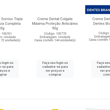
Sorriso Tripla
Creme Dental Colgate
Creme Dent
za Completa
Máxima Proteção Anticáries
Dentes Br
20g
90g
Código:
: 106761
Código: 103770
Embalagem
m: Unidade
Embalagem: Unidade
Caixa contém 
 72 unidade(s)
Caixa contém 144 unidade(s)
 login ou
Faça seu login ou
Faça seu
e-se para
cadastre-se para
cadastre
reços e
ver preços e
ver pr
prar
comprar
com