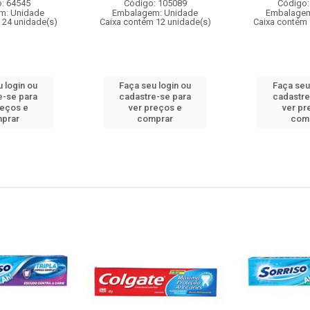
: 64545
Código: 105089
Código:
m: Unidade
Embalagem: Unidade
Embalagem
 24 unidade(s)
Caixa contém 12 unidade(s)
Caixa contém 
 login ou
Faça seu login ou
Faça seu
e-se para
cadastre-se para
cadastre
reços e
ver preços e
ver pr
prar
comprar
com