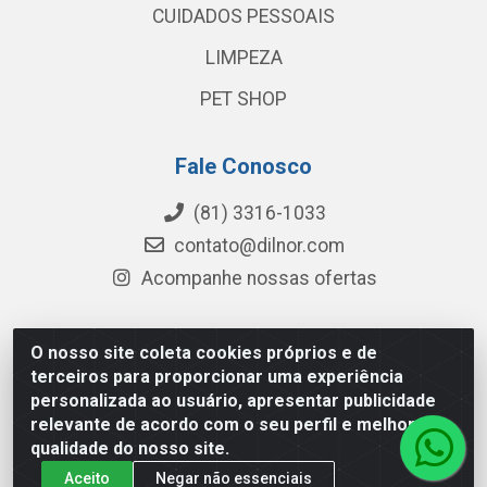
CUIDADOS PESSOAIS
LIMPEZA
PET SHOP
Fale Conosco
(81) 3316-1033
contato@dilnor.com
Acompanhe nossas ofertas
O nosso site coleta cookies próprios e de
Dilnor Distribuidora - Rua Professor Joaquim Cavalcanti,
terceiros para proporcionar uma experiência
975 - Iputinga - Recife/PE - CEP 50800-010 - CNPJ
personalizada ao usuário, apresentar publicidade
04.054.534/0001-51
relevante de acordo com o seu perfil e melhorar a
qualidade do nosso site.
Aceito
Negar não essenciais