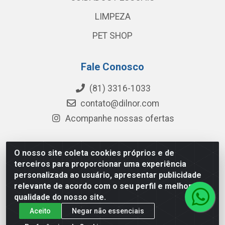
LIMPEZA
PET SHOP
Fale Conosco
(81) 3316-1033
contato@dilnor.com
Acompanhe nossas ofertas
O nosso site coleta cookies próprios e de
Dilnor Distribuidora - Rua Professor Joaquim Cavalcanti,
terceiros para proporcionar uma experiência
975 - Iputinga - Recife/PE - CEP 50800-010 - CNPJ
personalizada ao usuário, apresentar publicidade
04.054.534/0001-51
relevante de acordo com o seu perfil e melhorar a
qualidade do nosso site.
Aceito
Negar não essenciais