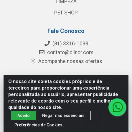
LIMPEZA
PET SHOP
Fale Conosco
(81) 3316-1033
contato@dilnor.com
Acompanhe nossas ofertas
O nosso site coleta cookies próprios e de
Dilnor Distribuidora - Rua Professor Joaquim Cavalcanti,
terceiros para proporcionar uma experiência
975 - Iputinga - Recife/PE - CEP 50800-010 - CNPJ
personalizada ao usuário, apresentar publicidade
04.054.534/0001-51
relevante de acordo com o seu perfil e melhorar a
qualidade do nosso site.
Aceito
Negar não essenciais
Preferências de Cookies